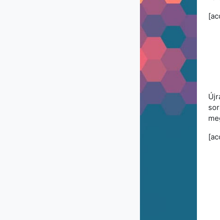
[ac
Újr
sor
meg
[ac