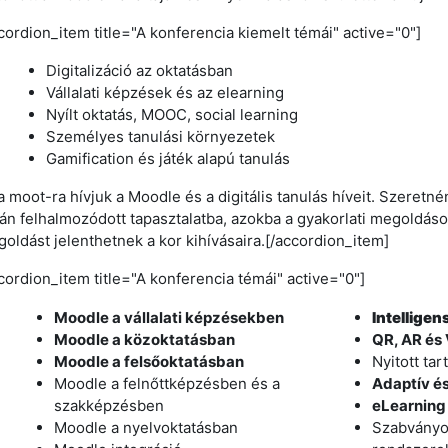
cordion_item title="A konferencia kiemelt témái" active="0"]
Digitalizáció az oktatásban
Vállalati képzések és az elearning
Nyílt oktatás, MOOC, social learning
Személyes tanulási környezetek
Gamification és játék alapú tanulás
a moot-ra hívjuk a Moodle és a digitális tanulás híveit. Szeretné
án felhalmozódott tapasztalatba, azokba a gyakorlati megoldá
oldást jelenthetnek a kor kihívásaira.[/accordion_item]
cordion_item title="A konferencia témái" active="0"]
Moodle a vállalati képzésekben
Intellige
Moodle a közoktatásban
QR, AR és
Moodle a felsőoktatásban
Nyitott ta
Moodle a felnőttképzésben és a
Adaptív é
szakképzésben
eLearning 
Moodle a nyelvoktatásban
Szabványo