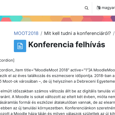
 2024
Tudástár
Regisztráció a portálon
magyar ‎
Keresési bemenet
MOOT2018
Mit kell tudni a konferenciáról?
Konferencia felhívás
cordion]
cordion_item title="MoodleMoot 2018" active="1"]A MoodleMoo
ezik el az éves találkozás és eszmecsere időpontja. 2018-ban 
ő Moot-ok városában –, de új helyszínen a Debreceni Egyetem
elmúlt időszakban számos változás állt be az digitális tanulás v
aránt. A Moodle is sokat változott az eltelt két évben, mióta ne
ásáramlás formái és eszközei átalakulóban vannak, de az elear
 ebben az új tanulási környezetben. Konferenciánkon szeretnén
tozott a Moodle háza táján és milyen válaszok születtek az új ki