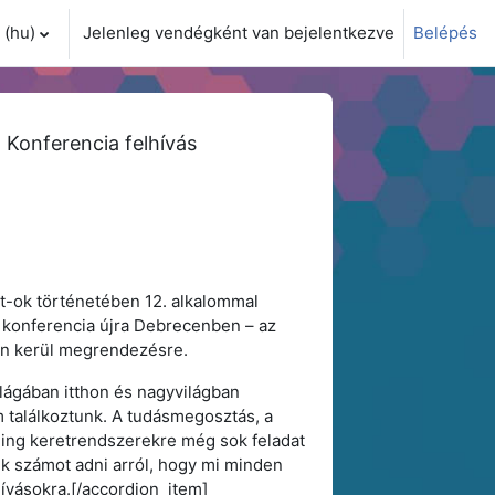
(hu)‎
Jelenleg vendégként van bejelentkezve
Belépés
i adatok váltása
Konferencia felhívás
t-ok történetében 12. alkalommal
a konferencia újra Debrecenben – az
en kerül megrendezésre.
ilágában itthon és nagyvilágban
m találkoztunk. A tudásmegosztás, a
ning keretrendszerekre még sok feladat
k számot adni arról, hogy mi minden
hívásokra.[/accordion_item]