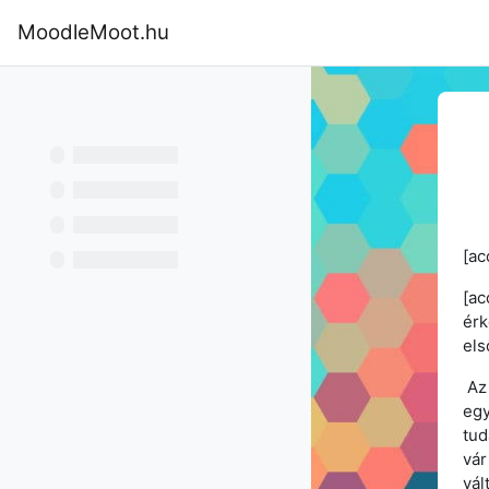
Tovább a fő tartalomhoz
MoodleMoot.hu
Kezdőoldal
Program
MoodleMoot
[ac
[ac
érk
els
Az 
egy
tud
vár
vál