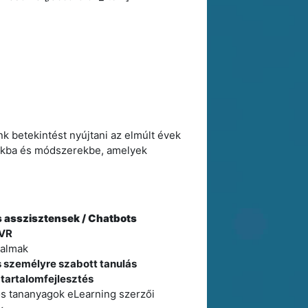
nk betekintést nyújtani az elmúlt évek
sokba és módszerekbe, amelyek
ns asszisztensek / Chatbots
 VR
rtalmak
s személyre szabott tanulás
tartalomfejlesztés
s tananyagok eLearning szerzői