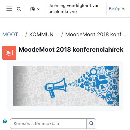
Tovább a fő tartalomhoz
Jelenleg vendégként van
Belépés
Keresési bemeneti adatok váltása
bejelentkezve
Oldalpanel
MOOT2018
KOMMUNIKÁCIÓ
MoodeMoot 2018 konferenciahírek
MoodeMoot 2018 konferenciahírek
Keresés a fórumokban
Keresés a fórumok