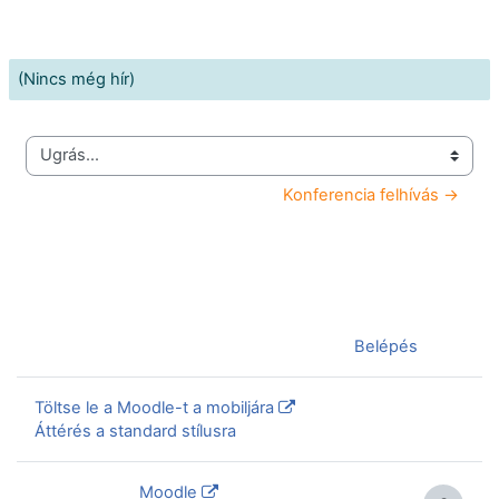
(Nincs még hír)
Ugrás...
Konferencia felhívás →
Jelenleg vendégként van bejelentkezve (
Belépés
)
Töltse le a Moodle-t a mobiljára
Áttérés a standard stílusra
Szolgáltatja a
Moodle