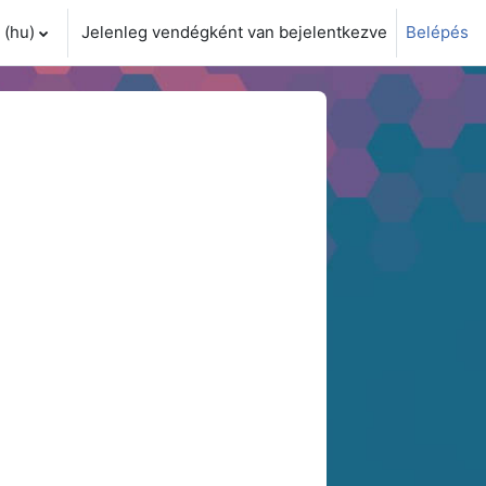
(hu)‎
Jelenleg vendégként van bejelentkezve
Belépés
i adatok váltása