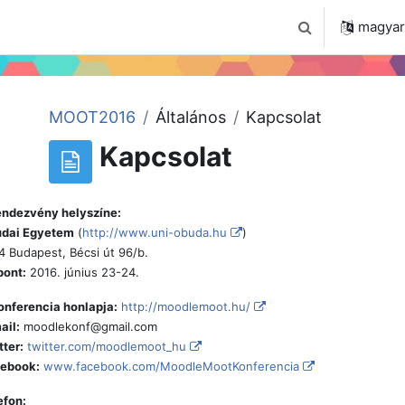
 2024
Tudástár
Regisztráció a portálon
magyar ‎
Keresési bemenet
MOOT2016
Általános
Kapcsolat
Kapcsolat
endezvény helyszíne:
dai Egyetem
(
http://www.uni-obuda.hu
)
4 Budapest, Bécsi út 96/b.
pont:
2016. június 23-24.
onferencia honlapja:
http://moodlemoot.hu/
ail:
moodlekonf@gmail.com
tter:
twitter.com/moodlemoot_hu
ebook:
www.facebook.com/MoodleMootKonferencia
efon: