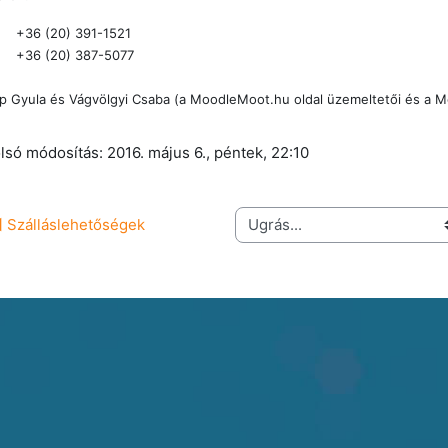
+36 (20) 391-1521
+36 (20) 387-5077
p Gyula és Vágvölgyi Csaba (a
M
oodle
M
oot.hu oldal üzemeltetői és a 
lsó módosítás: 2016. május 6., péntek, 22:10
Ugrás...
︎ Szálláslehetőségek