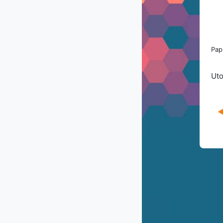
Pap
Uto
◀