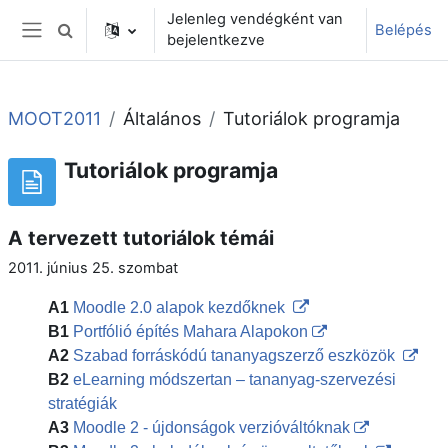
Tovább a fő tartalomhoz
Jelenleg vendégként van
Belépés
Keresési bemeneti adatok váltása
bejelentkezve
Oldalpanel
MOOT2011
Általános
Tutoriálok programja
Tutoriálok programja
A tervezett tutoriálok témái
2011. június 25. szombat
A1
Moodle 2.0 alapok kezdőknek
B1
Portfólió építés Mahara Alapokon
A2
Szabad forráskódú tananyagszerző eszközök
B2
eLearning módszertan – tananyag-szervezési
stratégiák
A3
Moodle 2 - újdonságok verzióváltóknak