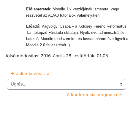
Előismeretek:
Moodle 1.x verziójának ismerete, vagy
részvétel az A1/A3 tutoriálok valamelyikén.
Előadó:
Vágvölgyi Csaba –
a Kölcsey Ferenc Református
Tanítóképző Főiskola oktatója. Nyolc éve adminisztrál és
használ Moodle rendszereket és lassan három éve figyeli a
Moodle 2.0 fejlesztését :)
Utolsó módosítás: 2016. április 28., csütörtök, 01:05
← Jelentkezési lap
Ugrás...
A konferencia programja →