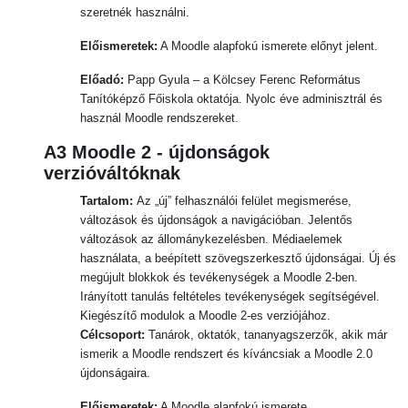
szeretnék használni.
Előismeretek:
A Moodle alapfokú ismerete előnyt jelent.
Előadó:
Papp Gyula – a Kölcsey Ferenc Református
Tanítóképző Főiskola oktatója. Nyolc éve adminisztrál és
használ Moodle rendszereket.
A3 Moodle 2 - újdonságok
verzióváltóknak
Tartalom:
Az „új” felhasználói felület megismerése,
változások és újdonságok a navigációban. Jelentős
változások az állománykezelésben. Médiaelemek
használata, a beépített szövegszerkesztő újdonságai. Új és
megújult blokkok és tevékenységek a Moodle 2-ben.
Irányított tanulás feltételes tevékenységek segítségével.
Kiegészítő modulok a Moodle 2-es verziójához.
Célcsoport:
Tanárok, oktatók, tananyagszerzők, akik már
ismerik a Moodle rendszert és kíváncsiak a Moodle 2.0
újdonságaira.
Előismeretek:
A Moodle alapfokú ismerete.