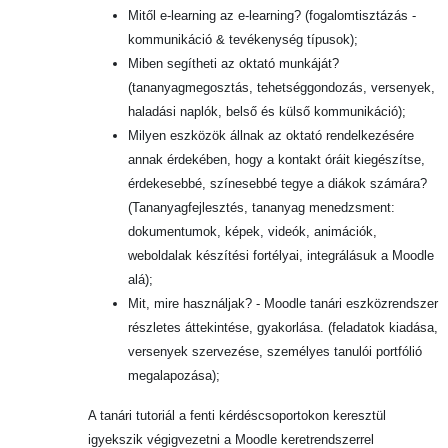
Mitől e-learning az e-learning? (fogalomtisztázás -
kommunikáció & tevékenység típusok);
Miben segítheti az oktató munkáját?
(tananyagmegosztás, tehetséggondozás, versenyek,
haladási naplók, belső és külső kommunikáció);
Milyen eszközök állnak az oktató rendelkezésére
annak érdekében, hogy a kontakt óráit kiegészítse,
érdekesebbé, színesebbé tegye a diákok számára?
(Tananyagfejlesztés, tananyag menedzsment:
dokumentumok, képek, videók, animációk,
weboldalak készítési fortélyai, integrálásuk a Moodle
alá);
Mit, mire használjak? - Moodle tanári eszközrendszer
részletes áttekintése, gyakorlása. (feladatok kiadása,
versenyek szervezése, személyes tanulói portfólió
megalapozása);
A tanári tutoriál a fenti kérdéscsoportokon keresztül
igyekszik végigvezetni a Moodle keretrendszerrel