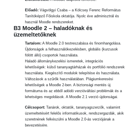
Előadó:
Vágvölgyi Csaba –
a Kölcsey Ferenc Református
Tanítóképző Főiskola oktatója. Nyolc éve adminisztrál és
használ Moodle rendszereket.
B3 Moodle 2 – haladóknak és
üzemeltetőknek
Tartalom:
A Moodle 2.0 testreszabása és finomhangolása.
Újdonságok a felhasználókezelésben, globális (kurzusok
fölött álló) csoportok használata.
Haladó állománykezelési ismeretek, integrációs
lehetőségek: külső tananyagtárházak és portfólió rendszerek
használata. Kiegészítő modulok telepítése és használata.
Változások a szűrők használatában. Plágiumkeresési
lehetőségek a Moodle 2-ben. A biztonsági mentés új
formátuma és az ebből adódó verzióváltási problémák és a
lehetséges megoldások. A Moodle 2.1 verzió újdonságai.
Célcsoport:
Tanárok, oktatók, tananyagszerzők, valamint
üzemeltetésért felelős informatikusok, rendszergazdák, akik
szeretnének felkészülni a Moodle 2.0-ás verziójának a
bevezetésére.