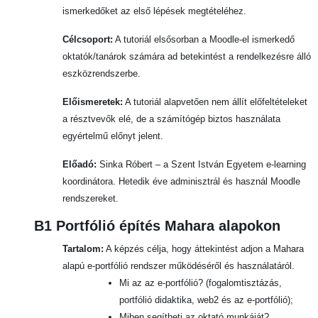
ismerkedőket az első lépések megtételéhez.
Célcsoport:
A tutoriál elsősorban a Moodle-el ismerkedő
oktatók/tanárok számára ad betekintést a rendelkezésre álló
eszközrendszerbe.
Előismeretek:
A tutoriál alapvetően nem állít előfeltételeket
a résztvevők elé, de a számítógép biztos használata
egyértelmű előnyt jelent.
Előadó:
Sinka Róbert
– a Szent István Egyetem e-learning
koordinátora. Hetedik éve adminisztrál és használ Moodle
rendszereket.
B1 Portfólió építés Mahara alapokon
Tartalom:
A képzés célja, hogy áttekintést adjon a Mahara
alapú e-portfólió rendszer működéséről és használatáról.
Mi az az e-portfólió? (fogalomtisztázás,
portfólió didaktika, web2 és az e-portfólió);
Miben segítheti az oktató munkáját?