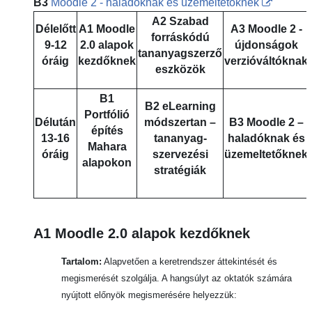
B3
Moodle 2 - haladóknak és üzemeltetőknek
A2
Szabad
Délelőtt
A1 Moodle
A3 Moodle 2 -
forráskódú
9-12
2.0 alapok
újdonságok
tananyagszerző
óráig
kezdőknek
verzióváltóknak
eszközök
B1
B2
eLearning
Portfólió
Délután
módszertan –
B3
Moodle 2 –
építés
13-16
tananyag-
haladóknak és
Mahara
óráig
szervezési
üzemeltetőknek
alapokon
stratégiák
A1 Moodle 2.0 alapok kezdőknek
Tartalom:
Alapvetően a keretrendszer áttekintését és
megismerését szolgálja. A hangsúlyt az oktatók számára
nyújtott előnyök megismerésére helyezzük: