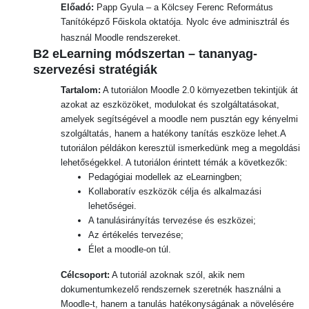
Előadó:
Papp Gyula –
a Kölcsey Ferenc Református
Tanítóképző Főiskola oktatója. Nyolc éve adminisztrál és
használ Moodle rendszereket.
B2 eLearning módszertan – tananyag-
szervezési stratégiák
Tartalom:
A tutoriálon Moodle 2.0 környezetben tekintjük át
azokat az eszközöket, modulokat és szolgáltatásokat,
amelyek segítségével a moodle nem pusztán egy kényelmi
szolgáltatás, hanem a hatékony tanítás eszköze lehet.A
tutoriálon példákon keresztül ismerkedünk meg a megoldási
lehetőségekkel. A tutoriálon érintett témák a következők:
Pedagógiai modellek az eLearningben;
Kollaboratív eszközök célja és alkalmazási
lehetőségei.
A tanulásirányítás tervezése és eszközei;
Az értékelés tervezése;
Élet a moodle-on túl.
Célcsoport:
A tutoriál azoknak szól, akik nem
dokumentumkezelő rendszernek szeretnék használni a
Moodle-t, hanem a tanulás hatékonyságának a növelésére