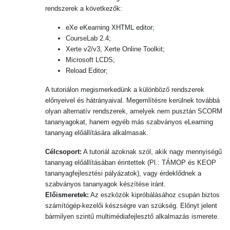
rendszerek a következők:
eXe eKearning XHTML editor;
CourseLab 2.4;
Xerte v2/v3, Xerte Online Toolkit;
Microsoft LCDS;
Reload Editor;
A tutoriálon megismerkedünk a különböző rendszerek
előnyeivel és hátrányaival. Megemlítésre kerülnek továbbá
olyan alternatív rendszerek, amelyek nem pusztán SCORM
tananyagokat, hanem egyéb más szabványos eLearning
tananyag előállítására alkalmasak.
Célcsoport:
A tutoriál azoknak szól, akik nagy mennyiségű
tananyag előállításában érintettek (Pl.: TÁMOP és KEOP
tananyagfejlesztési pályázatok), vagy érdeklődnek a
szabványos tananyagok készítése iránt.
Előismeretek:
Az eszközök kipróbálásához csupán biztos
számítógép-kezelői készségre van szükség. Előnyt jelent
bármilyen szintű multimédiafejlesztő alkalmazás ismerete.