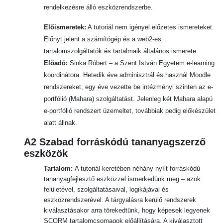
rendelkezésre álló eszközrendszerbe.
Előismeretek:
A tutoriál nem igényel előzetes ismereteket.
Előnyt jelent a számítógép és a web2-es
tartalomszolgáltatók és tartalmaik általános ismerete.
Előadó:
Sinka Róbert
– a Szent István Egyetem e-learning
koordinátora. Hetedik éve adminisztrál és használ Moodle
rendszereket, egy éve vezette be intézményi szinten az e-
portfólió (Mahara) szolgáltatást. Jelenleg két Mahara alapú
e-portfólió rendszert üzemeltet, továbbiak pedig előkészület
alatt állnak.
A2 Szabad forráskódú tananyagszerző
eszközök
Tartalom:
A tutoriál keretében néhány nyílt forráskódú
tananyagfejlesztő eszközzel ismerkedünk meg – azok
felületével, szolgáltatásaival, logikájával és
eszközrendszerével. A tárgyalásra kerülő rendszerek
kiválasztásakor arra törekedtünk, hogy képesek legyenek
SCORM tartalomcsomagok előállítására. A kiválasztott