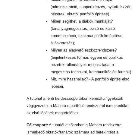
(adminisztráció, csoportképzés, nyitott és zárt
nézetek, oktatói portfólió építése)
Miben segítheti a diákok munkáját?
(tananyagmegosztás, belső és külső
kommunikáció, szakmai portfólió építése,
álláskeresés);
Milyen az alapvető eszközrendszere?
(bejelentkezés formái, egyéni és publikus
nézetek, állományok megosztása, a
megosztás technikái, kommunikációs formák)
Mit, mire használjak? - A portfólió építés első
lépései.
A tutoriál a fenti kérdéscsoportokon keresztül igyekszik
végigvezetni a Mahara e-portfólió rendszerrel ismerkedőket
az első lépések megtételéhez.
Célcsoport:
A tutoriál elsősorban a Mahara rendszerrel
ismerkedő oktatók/tanárok számára ad betekintést a