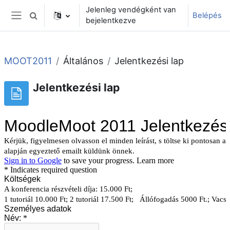
Tovább a fő tartalomhoz
Jelenleg vendégként van
Belépés
Keresési bemeneti adatok váltása
bejelentkezve
Oldalpanel
MOOT2011
Általános
Jelentkezési lap
Jelentkezési lap