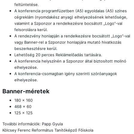
feltüntetése.
A konferencia programfüzetben (A5) egyoldalas (A5) színes
cégreklám (nyomdakész anyag) elhelyezésének lehetősége,
valamint a Szponzor a rendelkezésre bocsátott „Logo”-val
felsorolásra kerül.
A rendezvény honlapján a rendelkezésre bocsátott „Logo”-val
vagy Banner-rel a Szponzor honlapjára mutató hivatkozás
beszerkesztésre kerül.
Lehetőség 20 perces Reklámelőadás tartására.
A konferencia helyszínén a Szponzor által biztosított molinó
elhelyezése.
A konferencia-csomagban igény szerinti szóróanyagok
elhelyezése.
Banner-méretek
180 x 160
468 x 60
125 x 125
További információk: Papp Gyula
Kölcsey Ferenc Református Tanítóképző Főiskola