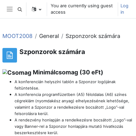
Skip to main content
You are currently using guest
Log
Toggle search input
access
in
Side panel
MOOT2008
General
Szponzorok számára
Szponzorok számára
Minimálcsomag (30 eFt)
A konferencián helyszíni tablón a Szponzor logójának
feltüntetése.
A konferencia programfüzetben (A5) féloldalas (A6) színes
cégreklám (nyomdakész anyag) elhelyezésének lehetősége,
valamint a Szponzor a rendelkezésre bocsátott „Logo”-val
felsorolásra kerül.
A rendezvény honlapján a rendelkezésre bocsátott „Logo”-val
vagy Banner-rel a Szponzor honlapjára mutató hivatkozás
beszerkesztésre kerül.