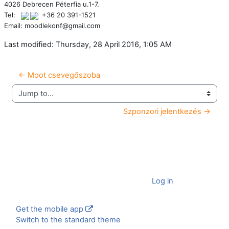
4026 Debrecen Péterfia u.1-7.
Tel:
+36 20 391-1521
Email: moodlekonf@gmail.com
Last modified: Thursday, 28 April 2016, 1:05 AM
← Moot csevegőszoba
Jump to...
Szponzori jelentkezés →
You are currently using guest access (
Log in
)
Get the mobile app
Switch to the standard theme