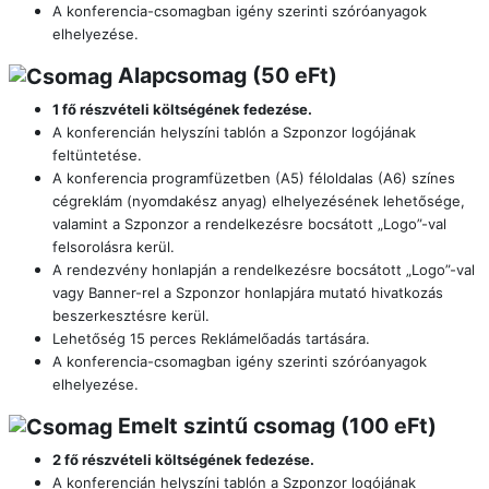
A konferencia-csomagban igény szerinti szóróanyagok
elhelyezése.
Alapcsomag (50 eFt)
1 fő részvételi költségének fedezése.
A konferencián helyszíni tablón a Szponzor logójának
feltüntetése.
A konferencia programfüzetben (A5) féloldalas (A6) színes
cégreklám (nyomdakész anyag) elhelyezésének lehetősége,
valamint a Szponzor a rendelkezésre bocsátott „Logo”-val
felsorolásra kerül.
A rendezvény honlapján a rendelkezésre bocsátott „Logo”-val
vagy Banner-rel a Szponzor honlapjára mutató hivatkozás
beszerkesztésre kerül.
Lehetőség 15 perces Reklámelőadás tartására.
A konferencia-csomagban igény szerinti szóróanyagok
elhelyezése.
Emelt szintű csomag (100 eFt)
2 fő részvételi költségének fedezése.
A konferencián helyszíni tablón a Szponzor logójának