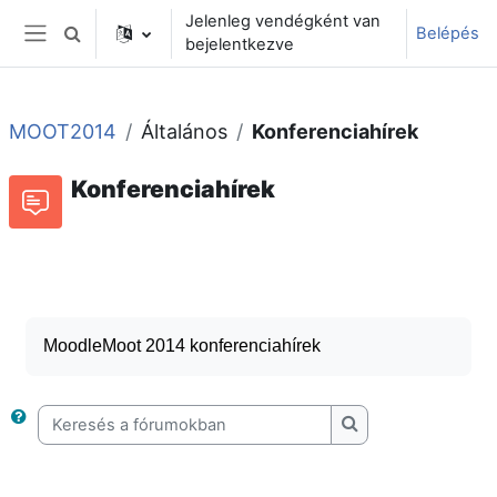
Tovább a fő tartalomhoz
Jelenleg vendégként van
Belépés
Keresési bemeneti adatok váltása
bejelentkezve
Oldalpanel
MOOT2014
Általános
Konferenciahírek
Konferenciahírek
Fórum
Hozzászólásokhoz kapcsolódó RSS-hírek
MoodleMoot 2014 konferenciahírek
Keresés a fórumokban
Keresés a fórumok