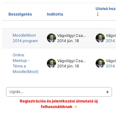
Utolsó hozz
Beszélgetés
Indította
Állapot
Beszélgetések listája. 2 beszélgetésb
MoodleMoot
Vágvölgyi Csaba
2014 program
2014 jún. 18
2014 j
Online
Meetup -
Vágvölgyi Csaba
Téma a
2014 jún. 18
2014 j
Moodle(Moot)
Ugrás...
Regisztrációs és jelentkezési útmutató új 
felhasználóknak
 →