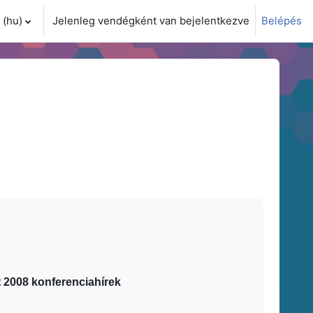
(hu)‎
Jelenleg vendégként van bejelentkezve
Belépés
i adatok váltása
2008 konferenciahírek