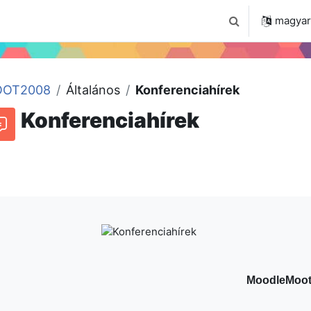
 2024
Tudástár
Regisztráció a portálon
magyar ‎
Keresési bemenet
OT2008
Általános
Konferenciahírek
Konferenciahírek
Beszélgetések RSS-hírei
órum
MoodleMoot 