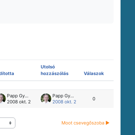
Utolsó
dította
hozzászólás
Válaszok
Műveletek
enítve
Papp Gyula
Papp Gyula
0
2008 okt. 2
2008 okt. 2
Moot csevegőszoba ▶︎