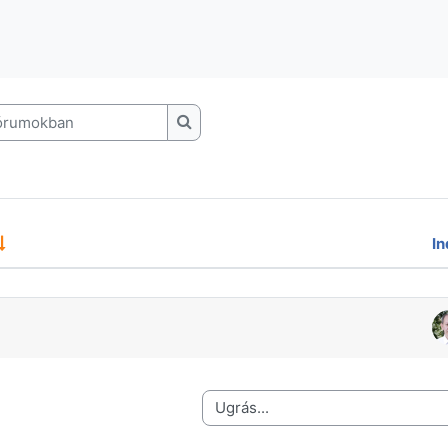
rumokban
Keresés a fórumokban
In
sek listája. 1 beszélgetésből 1 megjel
Ugrás...