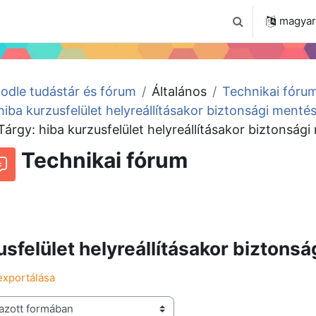
 2024
Tudástár
Regisztráció a portálon
magyar ‎
Keresési bemenet
odle tudástár és fórum
Általános
Technikai fóru
hiba kurzusfelület helyreállításakor biztonsági menté
Tárgy: hiba kurzusfelület helyreállításakor biztonság
Technikai fórum
Beszélgetések RSS-hírei
órum
usfelület helyreállításakor biztons
exportálása