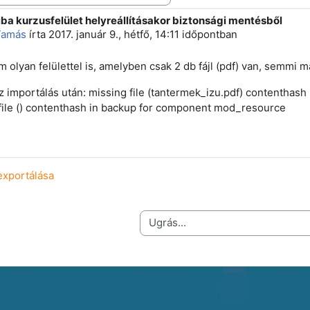
iba kurzusfelület helyreállításakor biztonsági mentésből
 szám: 0
Tamás
írta
2017. január 9., hétfő, 14:11
időpontban
m olyan felülettel is, amelyben csak 2 db fájl (pdf) van, semmi 
az importálás után:
missing file (tantermek_izu.pdf) contentha
file () contenthash in backup for component mod_resource
exportálása
Ugrás...