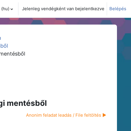
(hu)‎
Jelenleg vendégként van bejelentkezve
Belépés
i adatok váltása
m
sből
i mentésből
ági mentésből
Anonim feladat leadás / File feltöltés ▶︎