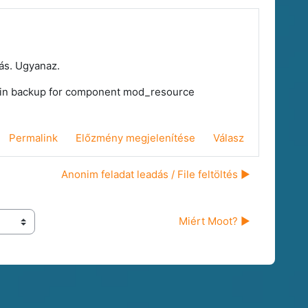
más. Ugyanaz.
sh in backup for component mod_resource
Permalink
Előzmény megjelenítése
Válasz
Anonim feladat leadás / File feltöltés ▶︎
Miért Moot? ▶︎