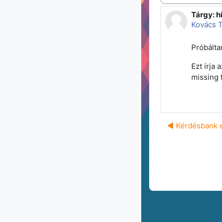
Tárgy: h
Válaszok
Kovács 
Próbálta
Ezt írja 
missing 
◀︎ Kérdésbank 