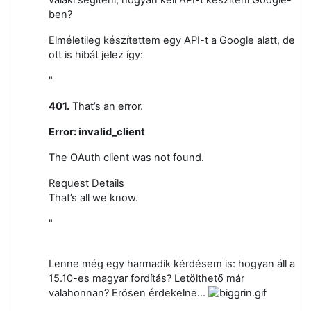
ben?
Elméletileg készítettem egy API-t a Google alatt, de
ott is hibát jelez így:
"
401.
That’s an error.
Error: invalid_client
The OAuth client was not found.
Request Details
That’s all we know.
"
Lenne még egy harmadik kérdésem is: hogyan áll a
15.10-es magyar fordítás? Letölthető már
valahonnan? Erősen érdekelne...