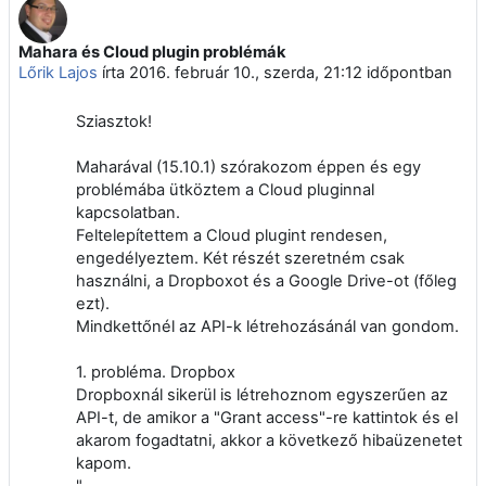
Mahara és Cloud plugin problémák
Válaszok szám: 0
Lőrik Lajos
írta
2016. február 10., szerda, 21:12
időpontban
Sziasztok!
Maharával (15.10.1) szórakozom éppen és egy
problémába ütköztem a Cloud pluginnal
kapcsolatban.
Feltelepítettem a Cloud plugint rendesen,
engedélyeztem. Két részét szeretném csak
használni, a Dropboxot és a Google Drive-ot (főleg
ezt).
Mindkettőnél az API-k létrehozásánál van gondom.
1. probléma. Dropbox
Dropboxnál sikerül is létrehoznom egyszerűen az
API-t, de amikor a "Grant access"-re kattintok és el
akarom fogadtatni, akkor a következő hibaüzenetet
kapom.
"