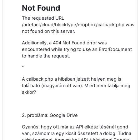
Not Found
The requested URL
/artefact/cloud/blocktype/dropbox/callback.php was
not found on this server.
Additionally, a 404 Not Found error was
encountered while trying to use an ErrorDocument
to handle the request.
"
A callback.php a hibában jelzett helyen meg is
található (magyarán ott van). Miért nem találja meg
akkor?
2. probláma: Google Drive
Gyanús, hogy ott már az API elkészítésénél gond
van, számomra egy kicsit összetett a dolog. Tudna
valaki segíteni, hogyan kell API-t készíteni Google-