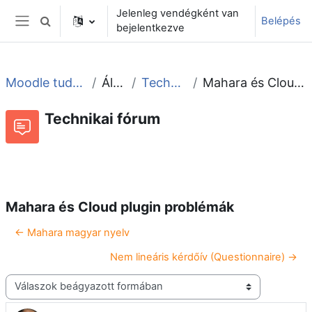
Tovább a fő tartalomhoz
Jelenleg vendégként van
Belépés
Keresési bemeneti adatok váltása
bejelentkezve
Oldalpanel
Moodle tudástár és fórum
Általános
Technikai fórum
Mahara és Cloud plugin problémák
Technikai fórum
Beszélgetések RSS-hírei
Fórum
Mahara és Cloud plugin problémák
← Mahara magyar nyelv
Nem lineáris kérdőív (Questionnaire) →
Megjelenítési mód