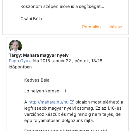
Köszönöm szépen előre is a segítséget...
Csábi Béla
Permalink
Válasz
Tárgy: Mahara magyar nyelv
Válasz erre: Csábi Béla
Papp Gyula
írta
2016. január 22., péntek, 18:28
időpontban
Kedves Béla!
Jó helyen keresel :-)
A
http://mahara.hu/hu
oldalon most elérhető a
legfrissebb magyar nyelvi csomag. Ez az 1.10-es
verzióhoz készült és még mindig nem teljes, de
épp folyamatosan dolgozunk rajta.