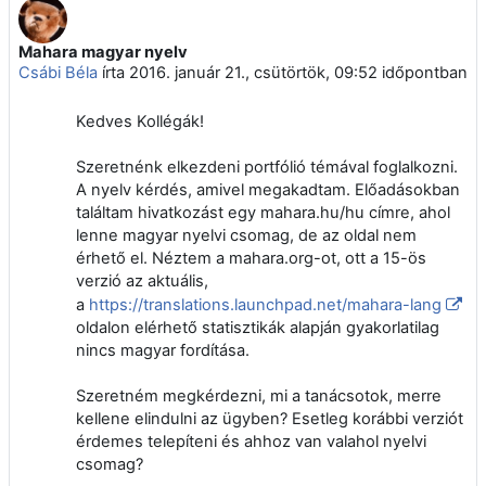
Mahara magyar nyelv
Válaszok szám: 1
Csábi Béla
írta
2016. január 21., csütörtök, 09:52
időpontban
Kedves Kollégák!
Szeretnénk elkezdeni portfólió témával foglalkozni.
A nyelv kérdés, amivel megakadtam. Előadásokban
találtam hivatkozást egy mahara.hu/hu címre, ahol
lenne magyar nyelvi csomag, de az oldal nem
érhető el. Néztem a mahara.org-ot, ott a 15-ös
verzió az aktuális,
a
https://translations.launchpad.net/mahara-lang
oldalon elérhető statisztikák alapján gyakorlatilag
nincs magyar fordítása.
Szeretném megkérdezni, mi a tanácsotok, merre
kellene elindulni az ügyben? Esetleg korábbi verziót
érdemes telepíteni és ahhoz van valahol nyelvi
csomag?