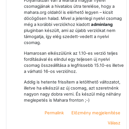
Folyamatban van a Mahara magyar nyelvi
csomagjának a hivatalos útra terelése, hogy a
mahara.org oldalról is elérhető legyen – kicsit
döcögősen halad. Mivel a jelenlegi nyelvi csomag
még a korábbi verziókhoz kiadott
adminlang
pluginban készült, ami az újabb verziókat nem
támogatja, így elég szedett-vedett a nyelvi
csomag.
Hamarosan elkészülünk az 1.10-es verzió teljes
fordításával és elindul egy teljesen új nyelvi
csomag összeállítása a legfrissebb 15.10-es illetve
a várható 16-os verzióhoz.
Addig is hetente frissítem a letölthető változatot,
illetve ha elkészül az új csomag, azt szeretnénk
nagyon nagy dobra verni. És készül még néhány
meglepetés is Mahara fronton ;-)
Permalink
Előzmény megjelenítése
Válasz