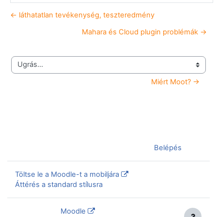
← láthatatlan tevékenység, teszteredmény
Mahara és Cloud plugin problémák →
Ugrás...
Miért Moot? →
Jelenleg vendégként van bejelentkezve (
Belépés
)
Töltse le a Moodle-t a mobiljára
Áttérés a standard stílusra
Szolgáltatja a
Moodle