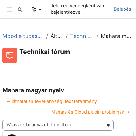
Tovább a fő tartalomhoz
Jelenleg vendégként van
Belépés
Keresési bemeneti adatok váltása
bejelentkezve
Oldalpanel
Moodle tudástár és fórum
Általános
Technikai fórum
Mahara magyar nyelv
Technikai fórum
Beszélgetések RSS-hírei
Fórum
Mahara magyar nyelv
← láthatatlan tevékenység, teszteredmény
Mahara és Cloud plugin problémák →
Megjelenítési mód