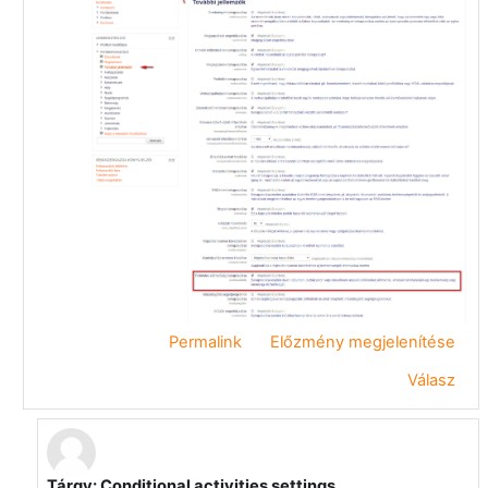
Permalink
Előzmény megjelenítése
Válasz
Tárgy: Conditional activities settings
Válasz erre: Vágvölgyi Csaba