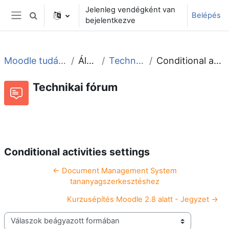
Tovább a fő tartalomhoz
Jelenleg vendégként van
Belépés
Keresési bemeneti adatok váltása
bejelentkezve
Oldalpanel
Moodle tudástár és fórum
Általános
Technikai fórum
Conditional activities settings
Technikai fórum
Beszélgetések RSS-hírei
Fórum
Conditional activities settings
← Document Management System
tananyagszerkesztéshez
Kurzusépítés Moodle 2.8 alatt - Jegyzet →
Megjelenítési mód