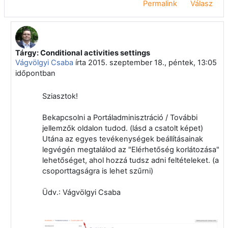
Permalink
Válasz
Tárgy: Conditional activities settings
Válasz erre: Belovai Dénes
Vágvölgyi Csaba
írta
2015. szeptember 18., péntek, 13:05
időpontban
Sziasztok!
Bekapcsolni a Portáladminisztráció / További
jellemzők oldalon tudod. (lásd a csatolt képet)
Utána az egyes tevékenységek beállításainak
legvégén megtalálod az "Elérhetőség korlátozása"
lehetőséget, ahol hozzá tudsz adni feltételeket. (a
csoporttagságra is lehet szűrni)
Üdv.: Vágvölgyi Csaba