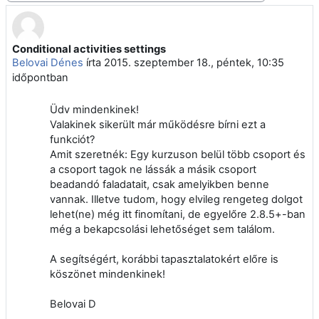
Conditional activities settings
Válaszok szám: 2
Belovai Dénes
írta
2015. szeptember 18., péntek, 10:35
időpontban
Üdv mindenkinek!
Valakinek sikerült már működésre bírni ezt a
funkciót?
Amit szeretnék: Egy kurzuson belül több csoport és
a csoport tagok ne lássák a másik csoport
beadandó faladatait, csak amelyikben benne
vannak. Illetve tudom, hogy elvileg rengeteg dolgot
lehet(ne) még itt finomítani, de egyelőre 2.8.5+-ban
még a bekapcsolási lehetőséget sem találom.
A segítségért, korábbi tapasztalatokért előre is
köszönet mindenkinek!
Belovai D