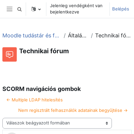
Tovább a fő tartalomhoz
Jelenleg vendégként van
Belépés
Keresési bemeneti adatok váltása
bejelentkezve
Oldalpanel
Moodle tudástár és fórum
Általános
Technikai fórum
Technikai fórum
Beszélgetések RSS-hírei
Fórum
SCORM navigációs gombok
← Multiple LDAP hitelesítés
Nem regisztrált felhasználók adatainak begyűjtése →
Megjelenítési mód