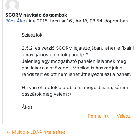
SCORM navigációs gombok
Válaszok szám: 0
Rácz Ákos
írta
2015. február 16., hétfő, 08:54
időpontban
Sziasztok!
2.5.2-es verzió SCORM lejátszójában, lehet-e fixálni
a navigációs gombok paneljét?
Jelenleg egy mozgatható panelen jelennek meg,
ami takarja a szöveget. Mobilon is használjuk a
rendszert és ott nem lehet áthelyezni ezt a panelt.
Ha van ötletetek a probléma megoldására, kérem
osszátok meg velem :)
Ákos
Permalink
Válasz
← Multiple LDAP hitelesítés