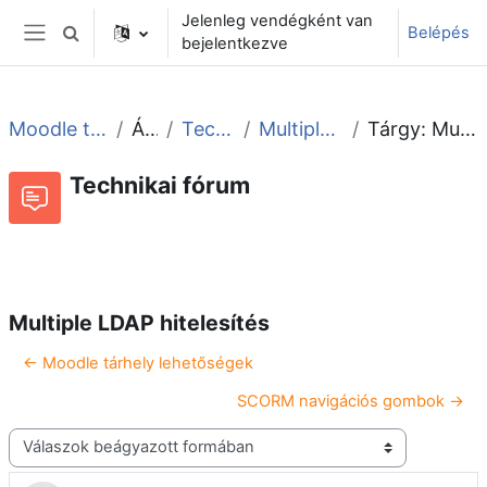
Tovább a fő tartalomhoz
Jelenleg vendégként van
Belépés
Keresési bemeneti adatok váltása
bejelentkezve
Oldalpanel
Moodle tudástár és fórum
Általános
Technikai fórum
Multiple LDAP hitelesítés
Tárgy: Multiple LDAP hitelesítés
Technikai fórum
Beszélgetések RSS-hírei
Fórum
Multiple LDAP hitelesítés
← Moodle tárhely lehetőségek
SCORM navigációs gombok →
Megjelenítési mód