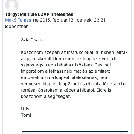
Tárgy: Multiple LDAP hitelesítés
Válaszok szám: 0
Makó Tamás
írta
2015. február 13., péntek, 23:31
időpontban
Szia Csaba
Köszönöm szépen az instrukciókat, a linkben leírtak
alapján sikerült klónoznom az ldap szervert, de
sajnos egy újabb hibába ütköztem. Csv-ből
importálom a felhasználóimat és az említett
emberek a sima ldap-al hitelesítenek, nem
vegyesen ldap és ldap2-ből és ebből adódik a hiba
forrása. Csatoltam a képet a hibáról. Előre is
köszönöm a segítséget.
Üdv
Tomi