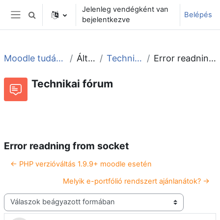
Tovább a fő tartalomhoz
Jelenleg vendégként van
Belépés
Keresési bemeneti adatok váltása
bejelentkezve
Oldalpanel
Moodle tudástár és fórum
Általános
Technikai fórum
Error readning from socket
Technikai fórum
Beszélgetések RSS-hírei
Fórum
Error readning from socket
← PHP verzióváltás 1.9.9+ moodle esetén
Melyik e-portfólió rendszert ajánlanátok? →
Megjelenítési mód