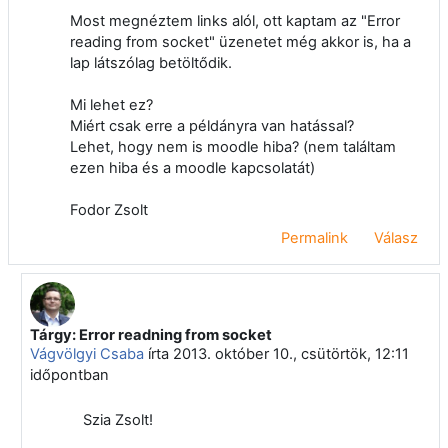
Most megnéztem links alól, ott kaptam az "Error
reading from socket" üzenetet még akkor is, ha a
lap látszólag betöltődik.
Mi lehet ez?
Miért csak erre a példányra van hatással?
Lehet, hogy nem is moodle hiba? (nem találtam
ezen hiba és a moodle kapcsolatát)
Fodor Zsolt
Permalink
Válasz
Tárgy: Error readning from socket
Válasz erre: Fodor Zsolt
Vágvölgyi Csaba
írta
2013. október 10., csütörtök, 12:11
időpontban
Szia Zsolt!