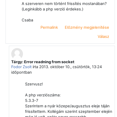
A szerveren nem történt frissítés mostanában?
(Leginkább a php verzió érdekes.)
Csaba
Permalink
Előzmény megjelenítése
Válasz
Tárgy: Error readning from socket
Válasz erre: Vágvölgyi Csaba
Fodor Zsolt
írta
2013. október 10., csütörtök, 13:24
időpontban
Szervusz!
A php verziószáma:
5.3.3-7
Szerintem a nyár közepe/augusztus eleje táján
frissítettem. Kollégám szerint szeptember elején
még jó volt, azóta egyre rosszabb.