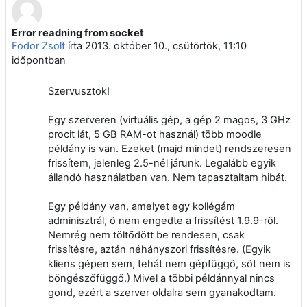
Error readning from socket
Válaszok szám: 4
Fodor Zsolt
írta
2013. október 10., csütörtök, 11:10
időpontban
Szervusztok!
Egy szerveren (virtuális gép, a gép 2 magos, 3 GHz
procit lát, 5 GB RAM-ot használ) több moodle
példány is van. Ezeket (majd mindet) rendszeresen
frissítem, jelenleg 2.5-nél járunk. Legalább egyik
állandó használatban van. Nem tapasztaltam hibát.
Egy példány van, amelyet egy kollégám
adminisztrál, ő nem engedte a frissítést 1.9.9-ről.
Nemrég nem töltődött be rendesen, csak
frissítésre, aztán néhányszori frissítésre. (Egyik
kliens gépen sem, tehát nem gépfüggő, sőt nem is
böngészőfüggő.) Mivel a többi példánnyal nincs
gond, ezért a szerver oldalra sem gyanakodtam.