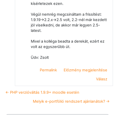
kísérletezek ezen.
Végül nemrég megcsináltam a frissítést:
1.9.19->2.2.x->2.5 volt, 2.2-nél már kezdett
jól viselkedni, de akkor már legyen 2.5-
latest.
Mivel a kolléga beadta a derekát, ezért ez
volt az egyszerűbb út.
Üdv: Zsolt
Permalink
Előzmény megjelenítése
Válasz
← PHP verzióváltás 1.9.9+ moodle esetén
Melyik e-portfólió rendszert ajánlanátok? →