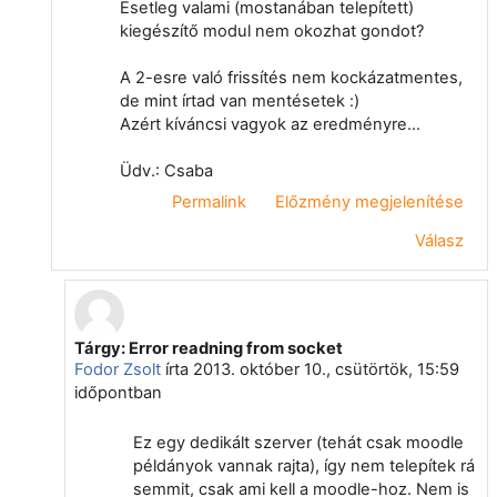
Esetleg valami (mostanában telepített)
kiegészítő modul nem okozhat gondot?
A 2-esre való frissítés nem kockázatmentes,
de mint írtad van mentésetek :)
Azért kíváncsi vagyok az eredményre...
Üdv.: Csaba
Permalink
Előzmény megjelenítése
Válasz
Tárgy: Error readning from socket
Válasz erre: Vágvölgyi Csaba
Fodor Zsolt
írta
2013. október 10., csütörtök, 15:59
időpontban
Ez egy dedikált szerver (tehát csak moodle
példányok vannak rajta), így nem telepítek rá
semmit, csak ami kell a moodle-hoz. Nem is