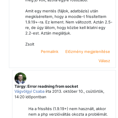
Amit egy mentés (fájlok, adatbázis) után
megkíséreltem, hogy a moodle-t frissítettem
1.9.19+-ra. Ez lement. Nem változott. Aztán 2.5-
re, de úgy látom, hogy közbe kell iktatni egy
2.2-est. Aztán meglátjuk.
Zsolt
Permalink
Előzmény megjelenítése
Válasz
Tárgy: Error readning from socket
Válasz erre: Fodor Zsolt
Vágvölgyi Csaba
írta
2013. október 10., csütörtök,
14:20
időpontban
Ha a frissítés (1.9.19+) nem használt, akkor
nem a php verzióváltás okozta a problémát.