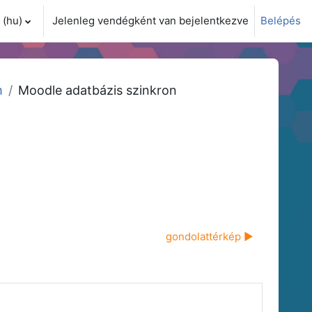
(hu)‎
Jelenleg vendégként van bejelentkezve
Belépés
i adatok váltása
m
Moodle adatbázis szinkron
gondolattérkép ▶︎