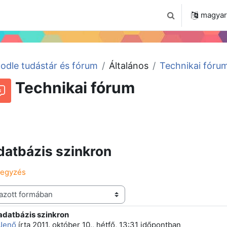
 2024
Tudástár
Regisztráció a portálon
magyar ‎
Keresési bemenet
odle tudástár és fórum
Általános
Technikai fóru
Technikai fórum
Beszélgetések RSS-hírei
órum
atbázis szinkron
jegyzés
adatbázis szinkron
 szám: 5
Jenő
írta
2011. október 10., hétfő, 13:31
időpontban