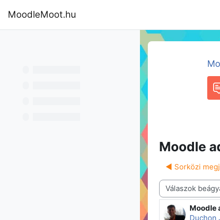
Tovább a fő tartalomhoz
MoodleMoot.hu
Kezdőoldal
Program
MoodleMoot
Mo
F
Moodle ad
◀︎ Sorközi meg
Megjelenítési mód
Moodle 
Válaszok
Duchon 