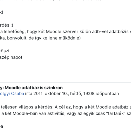
k!
rdés :)
ra lehetőség, hogy két Moodle szerver külön adb-vel adatbázis
ka, bonyolult, de így kellene működnie)
köszi
szép napot
y: Moodle adatbázis szinkron
sz erre: Duchon Jenő
ölgyi Csaba
írta
2011. október 10., hétfő, 19:08
időpontban
teljesen világos a kérdés: A cél az, hogy a két Moodle adatbáz
 a két Moodle-ban van aktivitás, vagy az egyik csak "tartalék" sz
ba