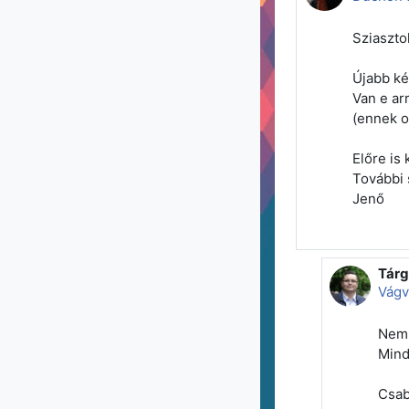
Sziaszto
Újabb ké
Van e ar
(ennek o
Előre is 
További 
Jenő
Tárg
Vála
Vágv
Nem 
Mind
Csa