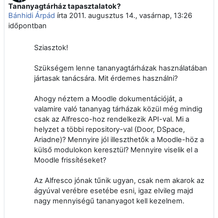
Tananyagtárház tapasztalatok?
Válaszok szám: 0
Bánhidi Árpád
írta
2011. augusztus 14., vasárnap, 13:26
időpontban
Sziasztok!
Szükségem lenne tananyagtárházak használatában
jártasak tanácsára. Mit érdemes használni?
Ahogy néztem a Moodle dokumentációját, a
valamire való tananyag tárházak közül még mindig
csak az Alfresco-hoz rendelkezik API-val. Mi a
helyzet a többi repository-val (Door, DSpace,
Ariadne)? Mennyire jól illeszthetők a Moodle-höz a
külső modulokon keresztül? Mennyire viselik el a
Moodle frissítéseket?
Az Alfresco jónak tűnik ugyan, csak nem akarok az
ágyúval verébre esetébe esni, igaz elvileg majd
nagy mennyiségű tananyagot kell kezelnem.