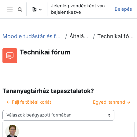
Tovább a fő tartalomhoz
Jelenleg vendégként van
Belépés
Keresési bemeneti adatok váltása
bejelentkezve
Oldalpanel
Moodle tudástár és fórum
Általános
Technikai fórum
Technikai fórum
Beszélgetések RSS-hírei
Fórum
Tananyagtárház tapasztalatok?
← Fájl feltöltési korlát
Egyedi tanrend →
Megjelenítési mód