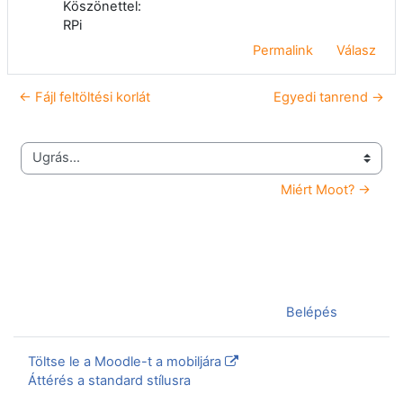
Köszönettel:
RPi
Permalink
Válasz
← Fájl feltöltési korlát
Egyedi tanrend →
Ugrás...
Miért Moot? →
Jelenleg vendégként van bejelentkezve (
Belépés
)
Töltse le a Moodle-t a mobiljára
Áttérés a standard stílusra