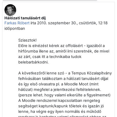
Hálózati tanulásért díj
Válaszok szám: 0
Farkas Róbert
írta
2010. szeptember 30., csütörtök, 12:18
időpontban
Sziasztok!
Előre is elnézést kérek az offolásért - igazából a
hírfórumba illene az, amiről írni szeretnék, de mivel
az zárt, csak itt a technikaiba tudok
belebarbárkodni.
A következőről lenne szó - a Tempus Közalapítvány
felhívásában találkoztam a hálózati tanulásért díjjal
és így első olvasatra pl. a Moodle Moot (mint
hálózat) megfelel a jelentkezési feltételeknek.
(persze lehet. hogy valami elkerülte a figyelmemet)
A Moodle rendszerrel kapcsolatban rengeteg
segítséget kaptunk/kapunk tőletek és igazán jó
lenne, ha végre egy ilyen normális és működő
rendszer is kaphatna valami elismerést ebben az