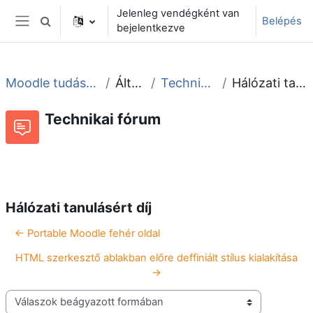
Tovább a fő tartalomhoz
Jelenleg vendégként van
Belépés
Keresési bemeneti adatok váltása
bejelentkezve
Oldalpanel
Moodle tudástár és fórum
Általános
Technikai fórum
Hálózati tanulásért díj
Technikai fórum
Beszélgetések RSS-hírei
Fórum
Hálózati tanulásért díj
← Portable Moodle fehér oldal
HTML szerkesztő ablakban előre deffiniált stílus kialakítása
→
Megjelenítési mód