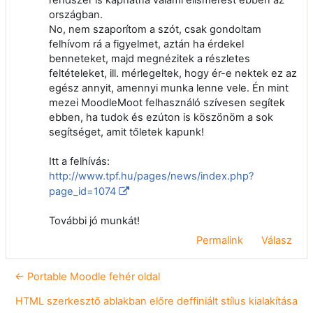
országban.
No, nem szaporítom a szót, csak gondoltam
felhívom rá a figyelmet, aztán ha érdekel
benneteket, majd megnézitek a részletes
feltételeket, ill. mérlegeltek, hogy ér-e nektek ez az
egész annyit, amennyi munka lenne vele. Én mint
mezei MoodleMoot felhasználó szívesen segítek
ebben, ha tudok és ezúton is köszönöm a sok
segítséget, amit tőletek kapunk!
Itt a felhívás:
http://www.tpf.hu/pages/news/index.php?
page_id=1074
További jó munkát!
Permalink
Válasz
← Portable Moodle fehér oldal
HTML szerkesztő ablakban előre deffiniált stílus kialakítása