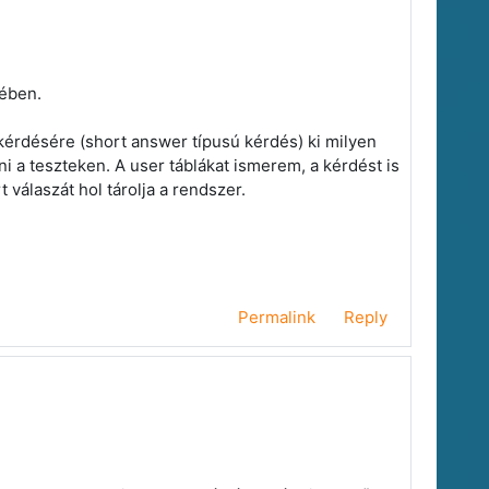
sében.
kérdésére (short answer típusú kérdés) ki milyen
 a teszteken. A user táblákat ismerem, a kérdést is
 válaszát hol tárolja a rendszer.
Permalink
Reply