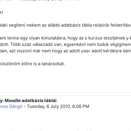
k!
laki segíteni nekem az alábbi adatbázis tábla relációk felderíté
m lenne egy olyan kimutatásra, hogy az x kurzus tesztjének y 
adott. Több száz válaszadó van, egyenként nem tudok végigmenni
tam, azt viszont már nem hogy az adott user adott kérdésre beírt
öszönöm előre is a tanácsokat.
y: Moodle adatbázis táblái
ply to Arnold Klein
ince Gángó
-
Tuesday, 6 July 2010, 6:08 PM
!