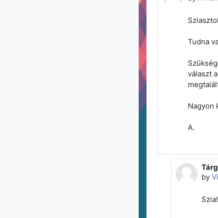
Sziaszto
Tudna va
Szüksége
választ 
megtalál
Nagyon k
A.
Tárg
In re
by
V
Szia