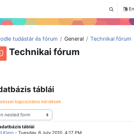
4
Tudástár
Regisztráció a portálon
En
Toggle sear
odle tudástár és fórum
General
Technikai fórum
Technikai fórum
RSS feed of discussions
orum
atbázis táblái
eséssel kapcsolatos kérdések
datbázis táblái
f replies: 3
d Klein
-
Tuesday, 6 July 2010, 4:17 PM