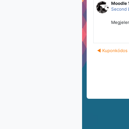
Moodle 1
Válaszok
Second 
Megjelent
◀︎ Kuponkódos 