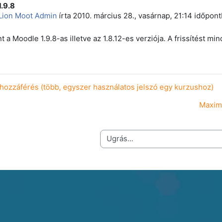
.9.8
 szám: 0
Lion Moot Admin
írta
2010. március 28., vasárnap, 21:14
időpont
 a Moodle 1.9.8-as illetve az 1.8.12-es verziója. A frissítést mi
hozzáférés (több, egyszer használatos jelszó egy kurzushoz)
Maxim
Ugrás...