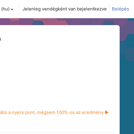
(hu)‎
Jelenleg vendégként van bejelentkezve
Belépés
i adatok váltása
m
ális a nyers pont, mégsem 100%-os az eredmény ▶︎