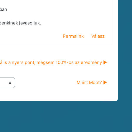
ban
ndenkinek javasoljuk.
Permalink
Válasz
ális a nyers pont, mégsem 100%-os az eredmény ▶︎
Miért Moot? ▶︎