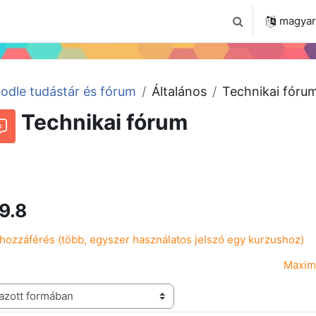
 2024
Tudástár
Regisztráció a portálon
magyar ‎
Keresési bemenet
odle tudástár és fórum
Általános
Technikai fóru
Technikai fórum
Beszélgetések RSS-hírei
órum
9.8
hozzáférés (több, egyszer használatos jelszó egy kurzushoz)
Maxim