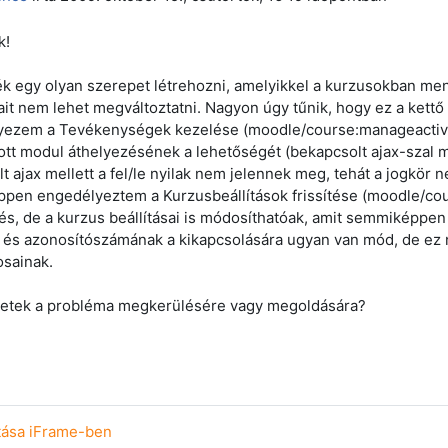
k!
k egy olyan szerepet létrehozni, amelyikkel a kurzusokban men
ait nem lehet megváltoztatni. Nagyon úgy tűnik, hogy ez a kettő ü
ezem a Tevékenységek kezelése (moodle/course:manageactiviti
ott modul áthelyezésének a lehetőségét (bekapcsolt ajax-szal 
lt ajax mellett a fel/le nyilak nem jelennek meg, tehát a jogkör 
pen engedélyeztem a Kurzusbeállítások frissítése (moodle/cou
és, de a kurzus beállításai is módosíthatóak, amit semmiképpen
és azonosítószámának a kikapcsolására ugyan van mód, de ez nem
osainak.
tetek a probléma megkerülésére vagy megoldására?
atása iFrame-ben