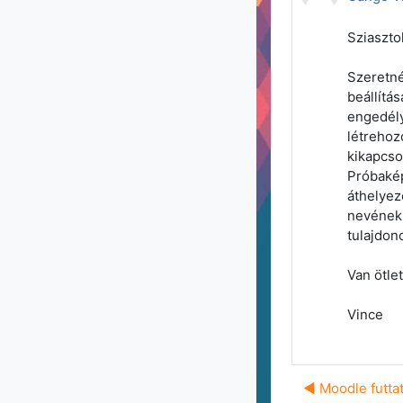
Sziaszto
Szeretné
beállítás
engedély
létrehoz
kikapcso
Próbakép
áthelyez
nevének 
tulajdon
Van ötle
Vince
◀︎ Moodle futt