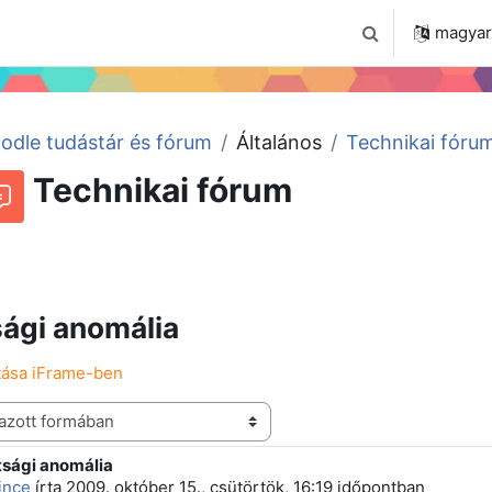
 2024
Tudástár
Regisztráció a portálon
magyar ‎
Keresési bemenet
odle tudástár és fórum
Általános
Technikai fóru
Technikai fórum
Beszélgetések RSS-hírei
órum
ági anomália
atása iFrame-ben
tsági anomália
 szám: 0
ince
írta
2009. október 15., csütörtök, 16:19
időpontban