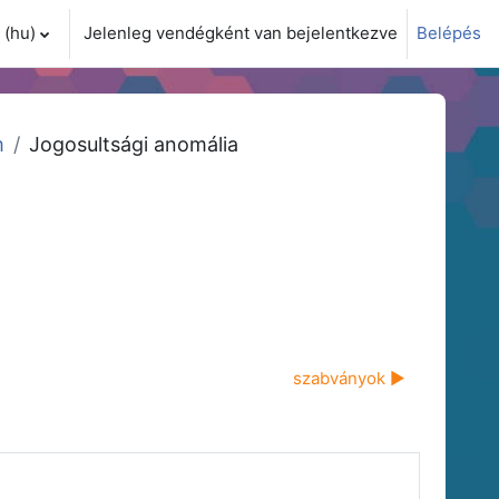
(hu)‎
Jelenleg vendégként van bejelentkezve
Belépés
i adatok váltása
m
Jogosultsági anomália
szabványok ▶︎