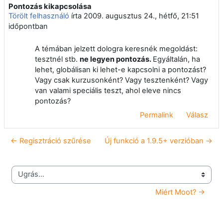
Pontozás kikapcsolása
Válaszok szám: 0
Törölt felhasználó
írta
2009. augusztus 24., hétfő, 21:51
időpontban
A témában jelzett dologra keresnék megoldást:
tesztnél stb.
ne legyen pontozás.
Egyáltalán, ha
lehet, globálisan ki lehet-e kapcsolni a pontozást?
Vagy csak kurzusonként? Vagy tesztenként? Vagy
van valami speciális teszt, ahol eleve nincs
pontozás?
Permalink
Válasz
← Regisztráció szűrése
Új funkció a 1.9.5+ verzióban →
Ugrás...
Miért Moot? →