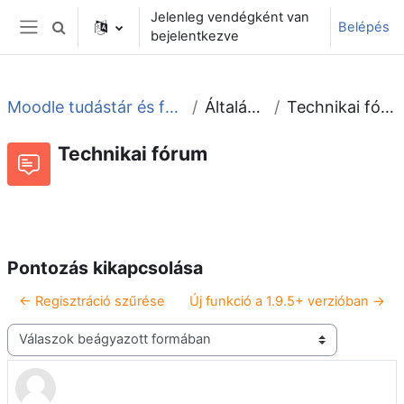
Tovább a fő tartalomhoz
Jelenleg vendégként van
Belépés
Keresési bemeneti adatok váltása
bejelentkezve
Oldalpanel
Moodle tudástár és fórum
Általános
Technikai fórum
Technikai fórum
Beszélgetések RSS-hírei
Fórum
Pontozás kikapcsolása
← Regisztráció szűrése
Új funkció a 1.9.5+ verzióban →
Megjelenítési mód