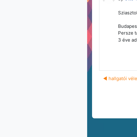
Sziaszto
Budapest
Persze t
3 éve ad
◀︎ hallgatói vé