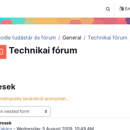
4
Tudástár
Regisztráció a portálon
En
Toggle sear
odle tudástár és fórum
General
Technikai fórum
Technikai fórum
RSS feed of discussions
orum
resek
leményezés tanárokról anonyman...
eresek
f replies: 0
Takács
-
Wednesday, 5 August 2009, 10:49 AM