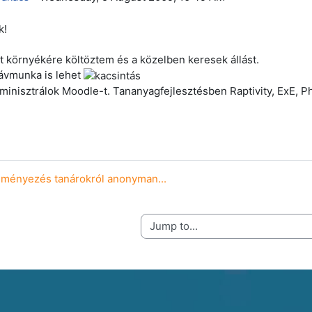
k!
 környékére költöztem és a közelben keresek állást.
ávmunka is lehet
minisztrálok Moodle-t. Tananyagfejlesztésben Raptivity, ExE, 
leményezés tanárokról anonyman...
Jump to...