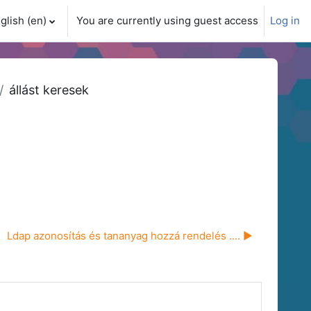
glish ‎(en)‎
You are currently using guest access
Log in
ch input
állást keresek
Ldap azonosítás és tananyag hozzá rendelés .... ▶︎