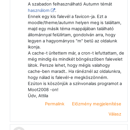
A szabadon felhasználható Autumn témát
használom
.
Ennek egy kis falevél a favicon-ja. Ezt a
moodle/theme/autumn helyen meg is találtam,
majd egy másik téma mappájában található
állománnyal felülírtam, gondolván arra, hogy
legyen a hagyományos "m" betű az oldalunk
ikonja.
A cache-t ürítettem már, a cron-t lefuttattam, de
még mindig és mindkét böngészőben falevelet
látok. Persze lehet, hogy mégis valahogy
cache-ben maradt.. Ha ránéznél az oldalunkra,
hogy nálad is falevél-e megköszönném.
Ezúton is köszönjük a színvonalas programot a
Moot2008 -on!
Üdv, Attila
Permalink
Előzmény megjelenítése
Válasz