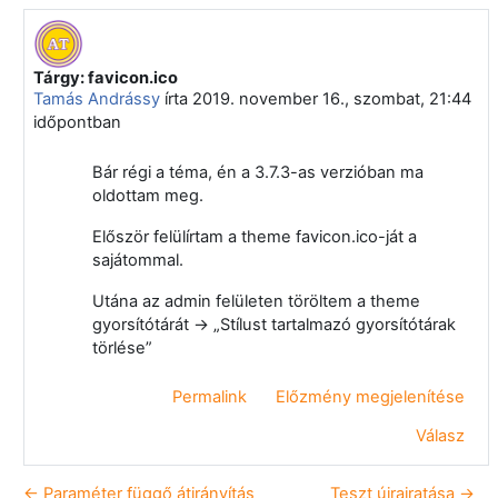
Tárgy: favicon.ico
Válasz erre: Törölt felhasználó
Tamás Andrássy
írta
2019. november 16., szombat, 21:44
időpontban
Bár régi a téma, én a 3.7.3-as verzióban ma
oldottam meg.
Először felülírtam a theme favicon.ico-ját a
sajátommal.
Utána az admin felületen töröltem a theme
gyorsítótárát -> „Stílust tartalmazó gyorsítótárak
törlése”
Permalink
Előzmény megjelenítése
Válasz
← Paraméter függő átirányítás
Teszt újrairatása →