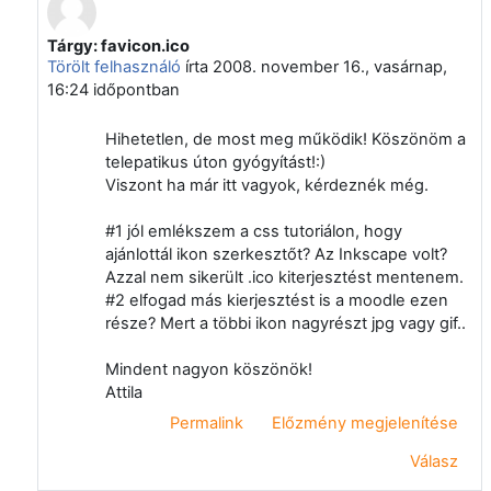
Tárgy: favicon.ico
Válasz erre: Papp Gyula
Törölt felhasználó
írta
2008. november 16., vasárnap,
16:24
időpontban
Hihetetlen, de most meg működik! Köszönöm a
telepatikus úton gyógyítást!:)
Viszont ha már itt vagyok, kérdeznék még.
#1 jól emlékszem a css tutoriálon, hogy
ajánlottál ikon szerkesztőt? Az Inkscape volt?
Azzal nem sikerült .ico kiterjesztést mentenem.
#2 elfogad más kierjesztést is a moodle ezen
része? Mert a többi ikon nagyrészt jpg vagy gif..
Mindent nagyon köszönök!
Attila
Permalink
Előzmény megjelenítése
Válasz