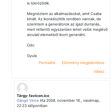
is tükröződik.
Megnéztem az alkalmazásokat, amit Csaba
kínált. Az ikonkészítők rendben vannak, de
szerintem a generátorok az igazi durranás,
mert rettentő egyszerűen lehet velük meglévő
arculati elemekből ikont generálni.
Üdv:
Gyula
Permalink
Előzmény megjelenítése
Válasz
Tárgy: favicon.ico
Válasz erre: Papp Gyula
Gángó Vince
írta
2008. november 16., vasárnap,
22:23
időpontban