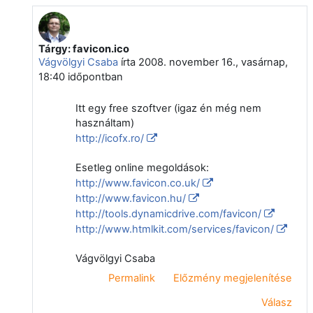
Tárgy: favicon.ico
Válasz erre: Törölt felhasználó
Vágvölgyi Csaba
írta
2008. november 16., vasárnap,
18:40
időpontban
Itt egy free szoftver (igaz én még nem
használtam)
http://icofx.ro/
Esetleg online megoldások:
http://www.favicon.co.uk/
http://www.favicon.hu/
http://tools.dynamicdrive.com/favicon/
http://www.htmlkit.com/services/favicon/
Vágvölgyi Csaba
Permalink
Előzmény megjelenítése
Válasz