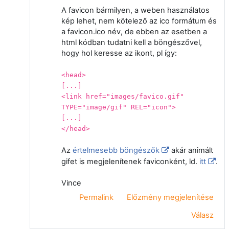
A favicon bármilyen, a weben használatos
kép lehet, nem kötelező az ico formátum és
a favicon.ico név, de ebben az esetben a
html kódban tudatni kell a böngészővel,
hogy hol keresse az ikont, pl így:
<head>
[...]
<link href="images/favico.gif"
TYPE="image/gif" REL="icon">
[...]
</head>
Az
értelmesebb böngészők
akár animált
gifet is megjelenítenek faviconként, ld.
itt
.
Vince
Permalink
Előzmény megjelenítése
Válasz