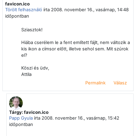
favicon.ico
Válaszok szám: 7
Törölt felhasználó
írta
2008. november 16., vasárnap, 14:48
időpontban
Sziasztok!
Hiába cserélem le a fent említett fájlt, nem változik a
kis ikon a címsor előtt, illetve sehol sem. Mit szúrok
el?
Köszi és üdv,
Attila
Permalink
Válasz
Tárgy: favicon.ico
Válasz erre: Törölt felhasználó
Papp Gyula
írta
2008. november 16., vasárnap, 15:42
időpontban