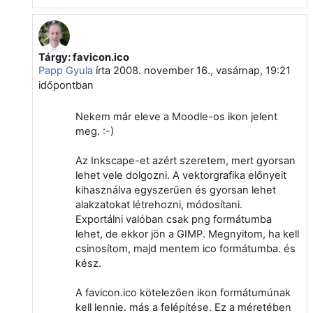
Tárgy: favicon.ico
Válasz erre: Törölt felhasználó
Papp Gyula
írta
2008. november 16., vasárnap, 19:21
időpontban
Nekem már eleve a Moodle-os ikon jelent
meg. :-)
Az Inkscape-et azért szeretem, mert gyorsan
lehet vele dolgozni. A vektorgrafika előnyeit
kihasználva egyszerűen és gyorsan lehet
alakzatokat létrehozni, módosítani.
Exportálni valóban csak png formátumba
lehet, de ekkor jön a GIMP. Megnyitom, ha kell
csinosítom, majd mentem ico formátumba. és
kész.
A favicon.ico kötelezően ikon formátumúnak
kell lennie. más a felépítése. Ez a méretében