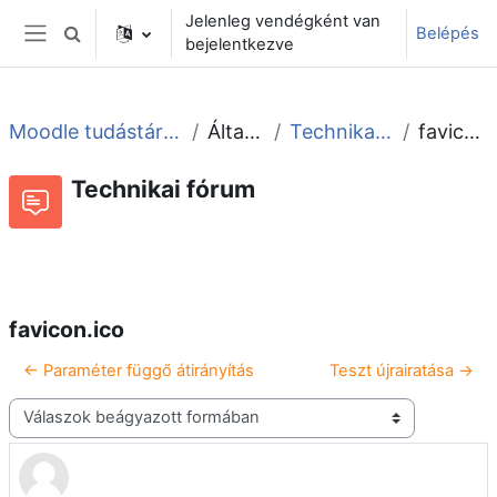
Tovább a fő tartalomhoz
Jelenleg vendégként van
Belépés
Keresési bemeneti adatok váltása
bejelentkezve
Oldalpanel
Moodle tudástár és fórum
Általános
Technikai fórum
favicon.ico
Technikai fórum
Beszélgetések RSS-hírei
Fórum
favicon.ico
← Paraméter függő átirányítás
Teszt újrairatása →
Megjelenítési mód