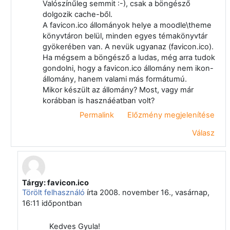
Valószínűleg semmit :-), csak a böngésző
dolgozik cache-ből.
A favicon.ico állományok helye a moodle\theme
könyvtáron belül, minden egyes témakönyvtár
gyökerében van. A nevük ugyanaz (favicon.ico).
Ha mégsem a böngésző a ludas, még arra tudok
gondolni, hogy a favicon.ico állomány nem ikon-
állomány, hanem valami más formátumú.
Mikor készült az állomány? Most, vagy már
korábban is hasznáéatban volt?
Permalink
Előzmény megjelenítése
Válasz
Tárgy: favicon.ico
Válasz erre: Papp Gyula
Törölt felhasználó
írta
2008. november 16., vasárnap,
16:11
időpontban
Kedves Gyula!