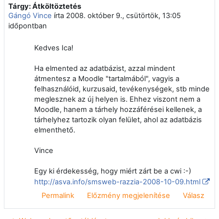
Tárgy: Átköltöztetés
Válaszok szám: 0
Gángó Vince
írta
2008. október 9., csütörtök, 13:05
időpontban
Kedves Ica!
Ha elmented az adatbázist, azzal mindent
átmentesz a Moodle "tartalmából", vagyis a
felhasználóid, kurzusaid, tevékenységek, stb minde
meglesznek az új helyen is. Ehhez viszont nem a
Moodle, hanem a tárhely hozzáférései kellenek, a
tárhelyhez tartozik olyan felület, ahol az adatbázis
elmenthető.
Vince
Egy ki érdekesség, hogy miért zárt be a cwi :-)
http://asva.info/smsweb-razzia-2008-10-09.html
Permalink
Előzmény megjelenítése
Válasz