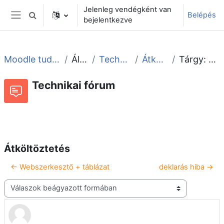
Tovább a fő tartalomhoz
Jelenleg vendégként van
Belépés
Keresési bemeneti adatok váltása
bejelentkezve
Oldalpanel
Moodle tudástár és fórum
Általános
Technikai fórum
Átköltöztetés
Tárgy: Átköltöztetés
Technikai fórum
Beszélgetések RSS-hírei
Fórum
Átköltöztetés
← Webszerkesztő + táblázat
deklarás hiba →
Megjelenítési mód