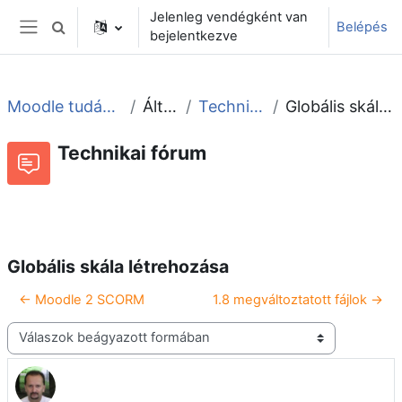
Tovább a fő tartalomhoz
Jelenleg vendégként van
Belépés
Keresési bemeneti adatok váltása
bejelentkezve
Oldalpanel
Moodle tudástár és fórum
Általános
Technikai fórum
Globális skála létrehozása
Technikai fórum
Beszélgetések RSS-hírei
Fórum
Globális skála létrehozása
← Moodle 2 SCORM
1.8 megváltoztatott fájlok →
Megjelenítési mód