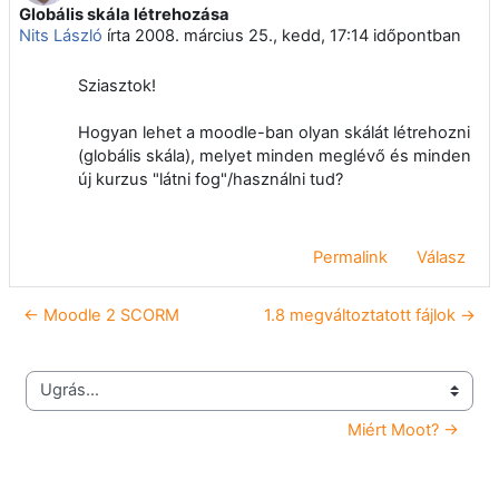
Globális skála létrehozása
Válaszok szám: 0
Nits László
írta
2008. március 25., kedd, 17:14
időpontban
Sziasztok!
Hogyan lehet a moodle-ban olyan skálát létrehozni
(globális skála), melyet minden meglévő és minden
új kurzus "látni fog"/használni tud?
Permalink
Válasz
← Moodle 2 SCORM
1.8 megváltoztatott fájlok →
Ugrás...
Miért Moot? →