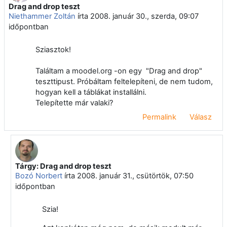
Drag and drop teszt
Válaszok szám: 2
Niethammer Zoltán
írta
2008. január 30., szerda, 09:07
időpontban
Sziasztok!
Találtam a moodel.org -on egy "Drag and drop"
teszttipust. Próbáltam feltelepíteni, de nem tudom,
hogyan kell a táblákat installálni.
Telepítette már valaki?
Permalink
Válasz
Tárgy: Drag and drop teszt
Válasz erre: Niethammer Zoltán
Bozó Norbert
írta
2008. január 31., csütörtök, 07:50
időpontban
Szia!