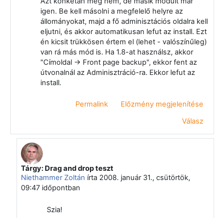
Azt konkétan még nem, de másik modult már
igen. Be kell másolni a megfelelő helyre az
állományokat, majd a fő adminisztációs oldalra kell
eljutni, és akkor automatikusan lefut az install. Ezt
én kicsit trükkösen értem el (lehet - valószínűleg)
van rá más mód is. Ha 1.8-at használsz, akkor
"Címoldal -> Front page backup", ekkor fent az
útvonalnál az Adminisztráció-ra. Ekkor lefut az
install.
Permalink
Előzmény megjelenítése
Válasz
Tárgy: Drag and drop teszt
Válasz erre: Bozó Norbert
Niethammer Zoltán
írta
2008. január 31., csütörtök,
09:47
időpontban
Szia!