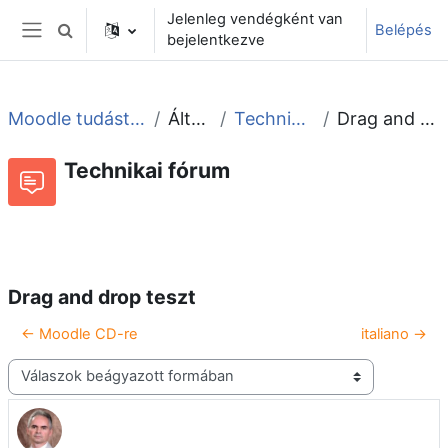
Tovább a fő tartalomhoz
Jelenleg vendégként van
Belépés
Keresési bemeneti adatok váltása
bejelentkezve
Oldalpanel
Moodle tudástár és fórum
Általános
Technikai fórum
Drag and drop teszt
Technikai fórum
Beszélgetések RSS-hírei
Fórum
Drag and drop teszt
← Moodle CD-re
italiano →
Megjelenítési mód