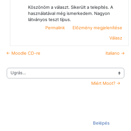
Köszönöm a választ. Sikerült a telepítés. A
használatával még ismerkedem. Nagyon
látványos teszt típus.
Permalink
Előzmény megjelenítése
Válasz
← Moodle CD-re
italiano →
Ugrás...
Miért Moot? →
Jelenleg vendégként van bejelentkezve (
Belépés
)