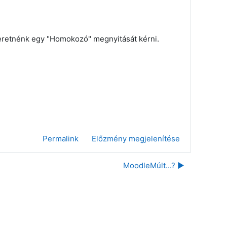
retnénk egy "Homokozó" megnyitását kérni.
Permalink
Előzmény megjelenítése
MoodleMúlt...? ▶︎