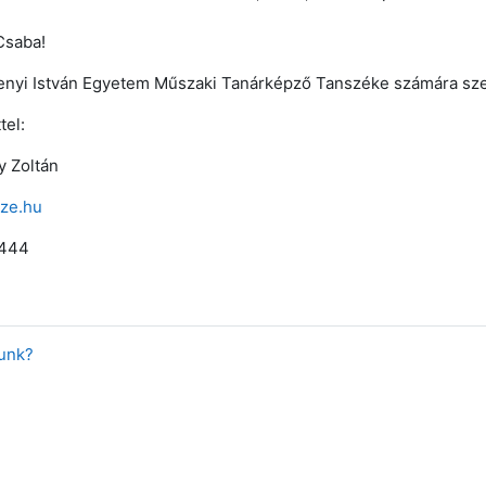
Csaba!
nyi István Egyetem Műszaki Tanárképző Tanszéke számára sze
tel:
y Zoltán
sze.hu
0444
unk?