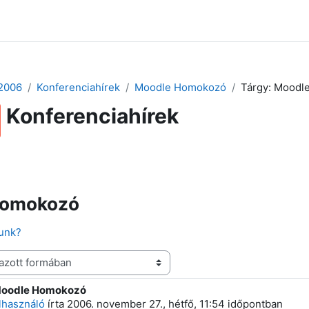
 2024
Tudástár
Regisztráció a portálon
2006
Konferenciahírek
Moodle Homokozó
Tárgy: Moodl
Konferenciahírek
Hozzászólásokhoz kapcsolódó RSS-hírek
Homokozó
unk?
Moodle Homokozó
 szám: 0
elhasználó
írta
2006. november 27., hétfő, 11:54
időpontban