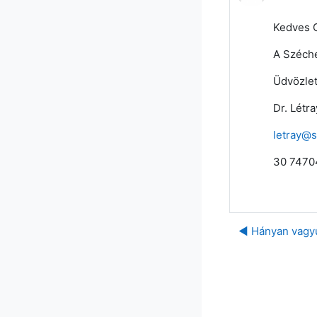
Kedves 
A Széche
Üdvözlet
Dr. Létra
letray@
30 747
◀︎ Hányan vagy