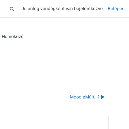
Jelenleg vendégként van bejelentkezve
Belépés
Keresési bemeneti adatok váltása
e Homokozó
MoodleMúlt...? ▶︎