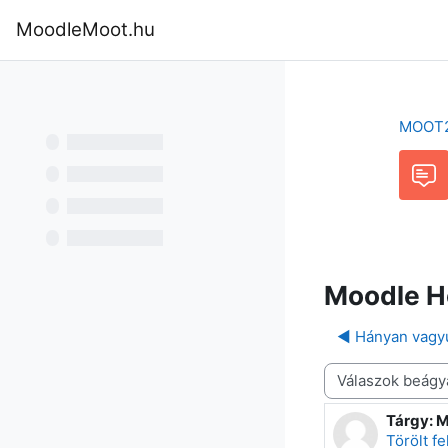
Tovább a fő tartalomhoz
MoodleMoot.hu
Kezdőoldal
Program
MoodleMoot
MOOT
Fórum
Moodle 
◀︎ Hányan vagy
Megjelenítési mód
Tárgy: 
Válaszok
Törölt f