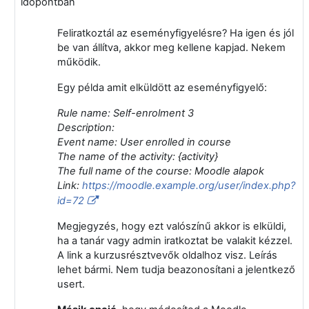
időpontban
Feliratkoztál az eseményfigyelésre? Ha igen és jól
be van állítva, akkor meg kellene kapjad. Nekem
működik.
Egy példa amit elküldött az eseményfigyelő:
Rule name: Self-enrolment 3
Description:
Event name: User enrolled in course
The name of the activity: {activity}
The full name of the course: Moodle alapok
Link:
https://moodle.example.org/user/index.php?
id=72
Megjegyzés, hogy ezt valószínű akkor is elküldi,
ha a tanár vagy admin iratkoztat be valakit kézzel.
A link a kurzusrésztvevők oldalhoz visz. Leírás
lehet bármi. Nem tudja beazonosítani a jelentkező
usert.