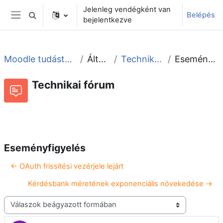
Tovább a fő tartalomhoz
Jelenleg vendégként van
Belépés
Keresési bemeneti adatok váltása
bejelentkezve
Oldalpanel
Moodle tudástár és fórum
Általános
Technikai fórum
Eseményfigyelés
Technikai fórum
Beszélgetések RSS-hírei
Fórum
Eseményfigyelés
← OAuth frissítési vezérjele lejárt
Kérdésbank méretének exponenciális növekedése →
Megjelenítési mód