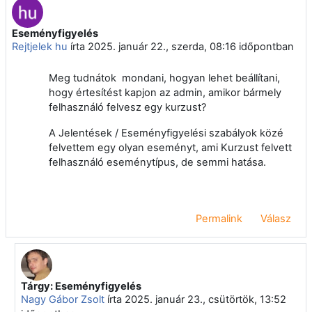
Eseményfigyelés
Válaszok szám: 3
Rejtjelek hu
írta
2025. január 22., szerda, 08:16
időpontban
Meg tudnátok mondani, hogyan lehet beállítani,
hogy értesítést kapjon az admin, amikor bármely
felhasználó felvesz egy kurzust?
A Jelentések / Eseményfigyelési szabályok közé
felvettem egy olyan eseményt, ami Kurzust felvett
felhasználó eseménytípus, de semmi hatása.
Permalink
Válasz
Tárgy: Eseményfigyelés
Válasz erre: Rejtjelek hu
Nagy Gábor Zsolt
írta
2025. január 23., csütörtök, 13:52