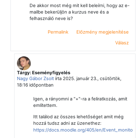
De akkor most még mit kell beleírni, hogy az e-
mailbe bekerüljön a kurzus neve és a
felhasználó neve is?
Permalink
Előzmény megjelenítése
Válasz
Tárgy: Eseményfigyelés
Válasz erre: Rejtjelek hu
Nagy Gábor Zsolt
írta
2025. január 23., csütörtök,
18:16
időpontban
Igen, a rányomni a "+"-ra a feliratkozás, amit
említettem.
Itt találod az összes lehetőséget amit még
hozzá tudsz adni az üzenethez:
https://docs.moodle.org/405/en/Event_monitori