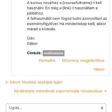
A kurzus nevéhez a {coursefullname}-t kell
használni. Én még a {link}-t használtam a
példához.
A felhasználót nem fogod tudni azonosítani az
eseményfigylővel. Ha mindenképp kelll, akkor
marad a kódolás.
Üdv:
Gábor
Címkék:
notifications
Permalink
Előzmény megjelenítése
Válasz
← OAuth frissítési vezérjele lejárt
Kérdésbank méretének exponenciális növekedése →
Ugrás...