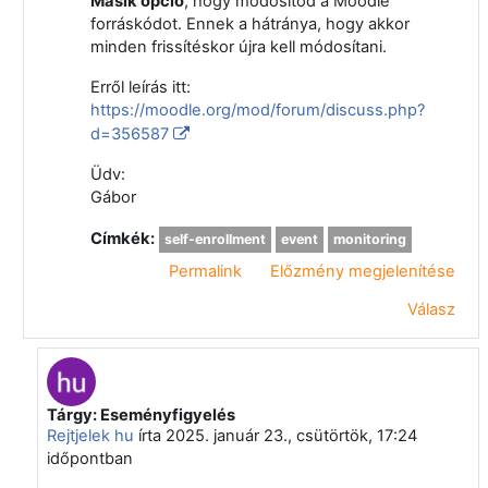
Másik opció
, hogy módosítod a Moodle
forráskódot. Ennek a hátránya, hogy akkor
minden frissítéskor újra kell módosítani.
Erről leírás itt:
https://moodle.org/mod/forum/discuss.php?
d=356587
Üdv:
Gábor
Címkék:
self-enrollment
event
monitoring
Permalink
Előzmény megjelenítése
Válasz
Tárgy: Eseményfigyelés
Válasz erre: Nagy Gábor Zsolt
Rejtjelek hu
írta
2025. január 23., csütörtök, 17:24
időpontban