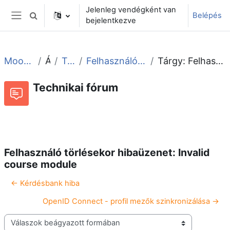
Tovább a fő tartalomhoz
Jelenleg vendégként van
Belépés
Keresési bemeneti adatok váltása
bejelentkezve
Oldalpanel
Moodle tudástár és fórum
Általános
Technikai fórum
Felhasználó törlésekor hibaüzenet: Invalid course module
Tárgy: Felhasználó törlésekor hibaüzenet: Invalid course module
Technikai fórum
Beszélgetések RSS-hírei
Fórum
Felhasználó törlésekor hibaüzenet: Invalid
course module
← Kérdésbank hiba
OpenID Connect - profil mezők szinkronizálása →
Megjelenítési mód