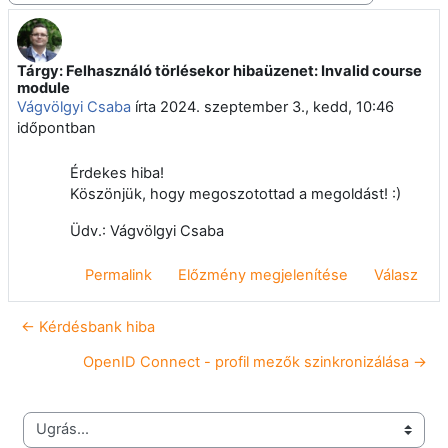
Tárgy: Felhasználó törlésekor hibaüzenet: Invalid course
Válaszok szám: 0
module
Vágvölgyi Csaba
írta
2024. szeptember 3., kedd, 10:46
időpontban
Érdekes hiba!
Köszönjük, hogy megoszotottad a megoldást! :)
Üdv.: Vágvölgyi Csaba
Permalink
Előzmény megjelenítése
Válasz
← Kérdésbank hiba
OpenID Connect - profil mezők szinkronizálása →
Ugrás...