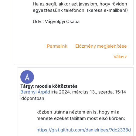
Ha az segít, akkor azt javaslom, hogy röviden
egyeztessünk telefonon. (keress e-mailben!)
Üdv.: Vágvölgyi Csaba
Permalink
Előzmény megjelenítése
Válasz
Tárgy: moodle költöztetés
Válasz erre: Vágvölgyi Csaba
Berényi Árpád
írta
2024. március 13., szerda, 15:14
időpontban
közben utánna néztem én is, hogy mi a
menete ezeket találtam most első körben:
https://gist.github.com/danielribes/7dc2338