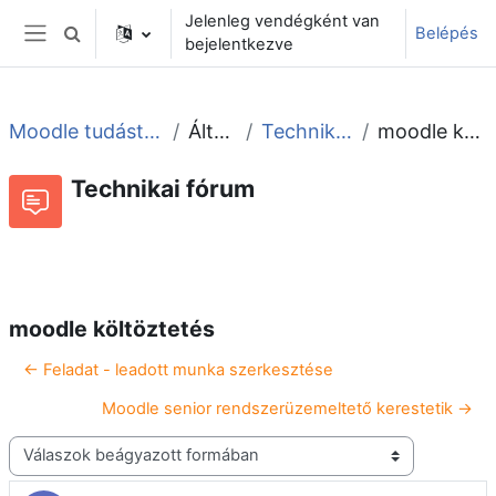
Tovább a fő tartalomhoz
Jelenleg vendégként van
Belépés
Keresési bemeneti adatok váltása
bejelentkezve
Oldalpanel
Moodle tudástár és fórum
Általános
Technikai fórum
moodle költöztetés
Technikai fórum
Beszélgetések RSS-hírei
Fórum
moodle költöztetés
← Feladat - leadott munka szerkesztése
Moodle senior rendszerüzemeltető kerestetik →
Megjelenítési mód