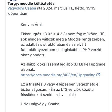
Tárgy: moodle költöztetés
Válasz erre: Berényi Árpád
Vágvölgyi Csaba
írta
2024. március 11., hétfő, 15:15
időpontban
Kedves Árpi!
Ekkor ugrás (3.02 > 4.3.3) nem fog működni. Túl
sok minden változik meg a Moodle rendszerben,
az adatbázis struktúrában és az elvárt
futatókörnyezetben (itt leginkább a PHP verzió
okoz gondot).
Az alábbi doksi szerint leglább 3.11.8 kell upgrade
alapnak:
https://docs.moodle.org/403/en/Upgrading
Ez a frissítés 3 vagy 4 lépésben végezhető el
biztonságosan. (Én az LTS verziók közötti
frissítéseket szoktam javasolni.)
Üdv.: Vágvölgyi Csaba