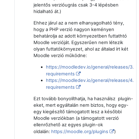
jelentős verzióugrás csak 3-4 lépésben
hidalható át.)
Ehhez járul az a nem elhanyagolható tény,
hogy a PHP verzió nagyon keményen
behatárolja az adott környezetben futtathtó
Moodle verzióját. Egyszerűen nem létezik
olyan futtatókörnyezet, ahol az általad írt két
Moodle verzió működne:
https://moodledev.io/general/releases/3.0
requirements
https://moodledev.io/general/releases/4.3
requirements
Ezt tovább bonyolíthatja, ha használsz plugin-
eket, mert egyáltalán nem biztos, hogy egy-
egy kiegészítő támogatott lesz a későbbi
Moodle verziókban (a támogatott verzió
ellenrőzhető az egyes plugin-ok
oldalán:
https://moodle.org/plugins
)