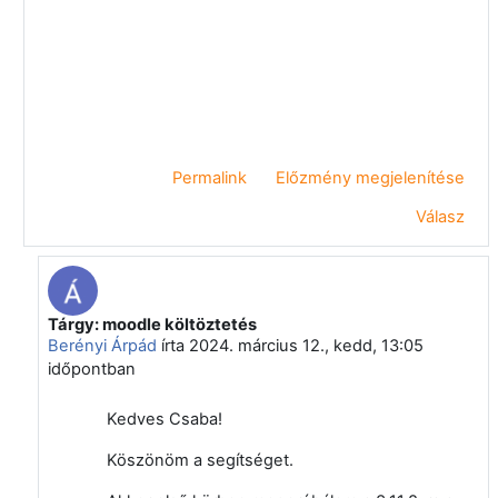
Permalink
Előzmény megjelenítése
Válasz
Tárgy: moodle költöztetés
Válasz erre: Vágvölgyi Csaba
Berényi Árpád
írta
2024. március 12., kedd, 13:05
időpontban
Kedves Csaba!
Köszönöm a segítséget.