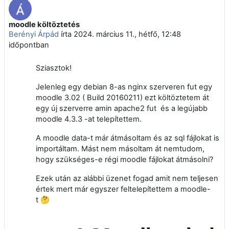
moodle költöztetés
Válaszok szám: 4
Berényi Árpád
írta
2024. március 11., hétfő, 12:48
időpontban
Sziasztok!
Jelenleg egy debian 8-as nginx szerveren fut egy
moodle 3.02 ( Build 20160211) ezt költöztetem át
egy új szerverre amin apache2 fut és a legújabb
moodle 4.3.3 -at telepítettem.
A moodle data-t már átmásoltam és az sql fájlokat is
importáltam. Mást nem másoltam át nemtudom,
hogy szükséges-e régi moodle fájlokat átmásolni?
Ezek után az alábbi üzenet fogad amit nem teljesen
értek mert már egyszer feltelepítettem a moodle-
t 🤔