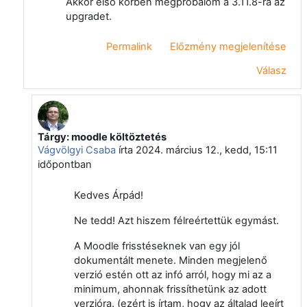
Akkor első körben megpróbálom a 3.11.8-ra az
upgradet.
Permalink
Előzmény megjelenítése
Válasz
Tárgy: moodle költöztetés
Válasz erre: Berényi Árpád
Vágvölgyi Csaba
írta
2024. március 12., kedd, 15:11
időpontban
Kedves Árpád!
Ne tedd! Azt hiszem félreértettük egymást.
A Moodle frisstéseknek van egy jól
dokumentált menete. Minden megjelenő
verzió estén ott az infó arról, hogy mi az a
minimum, ahonnak frissíthetünk az adott
verzióra. (ezért is írtam, hogy az általad leeírt