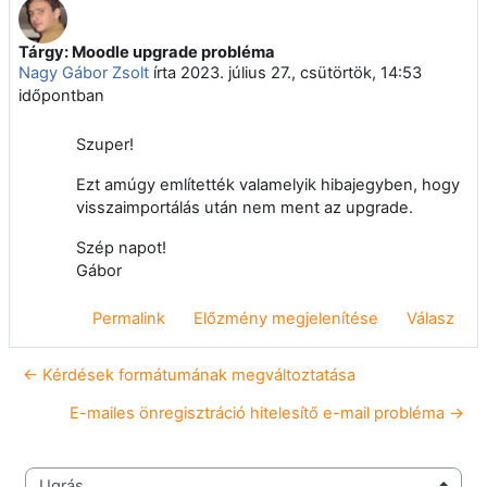
Tárgy: Moodle upgrade probléma
Válaszok szám: 0
Nagy Gábor Zsolt
írta
2023. július 27., csütörtök, 14:53
időpontban
Szuper!
Ezt amúgy említették valamelyik hibajegyben, hogy
visszaimportálás után nem ment az upgrade.
Szép napot!
Gábor
Permalink
Előzmény megjelenítése
Válasz
← Kérdések formátumának megváltoztatása
E-mailes önregisztráció hitelesítő e-mail probléma →