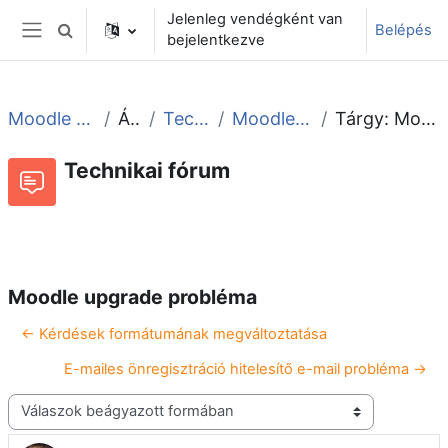
Tovább a fő tartalomhoz
Jelenleg vendégként van
Belépés
Keresési bemeneti adatok váltása
bejelentkezve
Oldalpanel
Moodle tudástár és fórum
Általános
Technikai fórum
Moodle upgrade probléma
Tárgy: Moodle upgrade probléma
Technikai fórum
Beszélgetések RSS-hírei
Fórum
Moodle upgrade probléma
← Kérdések formátumának megváltoztatása
E-mailes önregisztráció hitelesítő e-mail probléma →
Megjelenítési mód