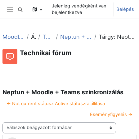
Tovább a fő tartalomhoz
Jelenleg vendégként van
Belépés
Keresési bemeneti adatok váltása
bejelentkezve
Oldalpanel
Moodle tudástár és fórum
Általános
Technikai fórum
Neptun + Moodle + Teams szinkronizálás
Tárgy: Neptun + Moodle + Teams szinkronizálás
Technikai fórum
Beszélgetések RSS-hírei
Fórum
Neptun + Moodle + Teams szinkronizálás
← Not current státusz Active státuszra állítása
Eseményfigyelés →
Megjelenítési mód