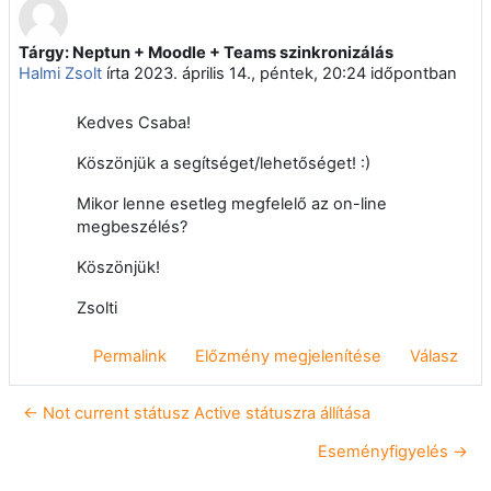
Tárgy: Neptun + Moodle + Teams szinkronizálás
Válaszok szám: 0
Halmi Zsolt
írta
2023. április 14., péntek, 20:24
időpontban
Kedves Csaba!
Köszönjük a segítséget/lehetőséget! :)
Mikor lenne esetleg megfelelő az on-line
megbeszélés?
Köszönjük!
Zsolti
Permalink
Előzmény megjelenítése
Válasz
← Not current státusz Active státuszra állítása
Eseményfigyelés →