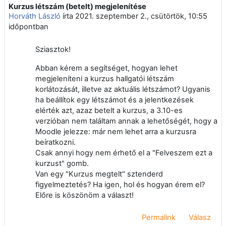
Kurzus létszám (betelt) megjelenítése
Válaszok szám: 2
Horváth László
írta
2021. szeptember 2., csütörtök, 10:55
időpontban
Sziasztok!
Abban kérem a segítséget, hogyan lehet
megjeleníteni a kurzus hallgatói létszám
korlátozását, illetve az aktuális létszámot? Ugyanis
ha beállítok egy létszámot és a jelentkezések
elérték azt, azaz betelt a kurzus, a 3.10-es
verzióban nem találtam annak a lehetőségét, hogy a
Moodle jelezze: már nem lehet arra a kurzusra
beíratkozni.
Csak annyi hogy nem érhető el a "Felveszem ezt a
kurzust" gomb.
Van egy "Kurzus megtelt" sztenderd
figyelmeztetés? Ha igen, hol és hogyan érem el?
Előre is köszönöm a választ!
Permalink
Válasz