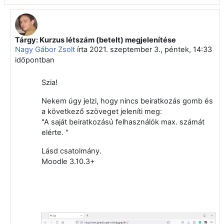
Tárgy: Kurzus létszám (betelt) megjelenítése
Válasz erre: Horváth László
Nagy Gábor Zsolt
írta
2021. szeptember 3., péntek, 14:33
időpontban
Szia!
Nekem úgy jelzi, hogy nincs beiratkozás gomb és
a következő szöveget jeleníti meg:
"A saját beiratkozású felhasználók max. számát
elérte. "
Lásd csatolmány.
Moodle 3.10.3+