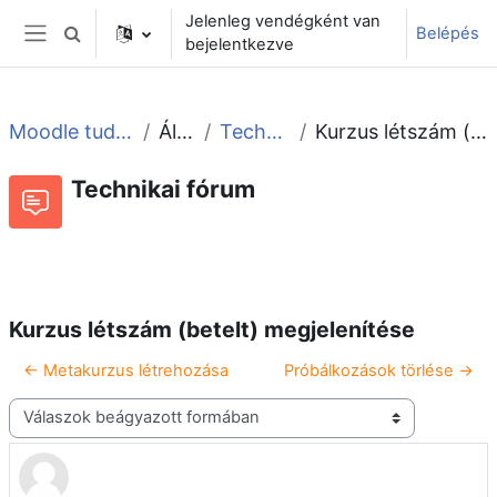
Tovább a fő tartalomhoz
Jelenleg vendégként van
Belépés
Keresési bemeneti adatok váltása
bejelentkezve
Oldalpanel
Moodle tudástár és fórum
Általános
Technikai fórum
Kurzus létszám (betelt) megjelenítése
Technikai fórum
Beszélgetések RSS-hírei
Fórum
Kurzus létszám (betelt) megjelenítése
← Metakurzus létrehozása
Próbálkozások törlése →
Megjelenítési mód