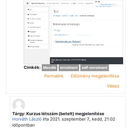
Címkék:
Moodle
enrolment
self-enrolment
Permalink
Előzmény megjelenítése
Válasz
Tárgy: Kurzus létszám (betelt) megjelenítése
Válasz erre: Nagy Gábor Zsolt
Horváth László
írta
2021. szeptember 7., kedd, 21:02
időpontban