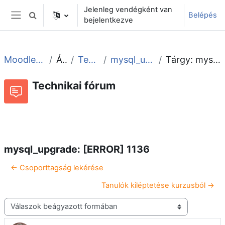
Tovább a fő tartalomhoz
Jelenleg vendégként van
Belépés
Keresési bemeneti adatok váltása
bejelentkezve
Oldalpanel
Moodle tudástár és fórum
Általános
Technikai fórum
mysql_upgrade: [ERROR] 1136
Tárgy: mysql_upgrade: [ERROR] 1136
Technikai fórum
Beszélgetések RSS-hírei
Fórum
mysql_upgrade: [ERROR] 1136
← Csoporttagság lekérése
Tanulók kiléptetése kurzusból →
Megjelenítési mód