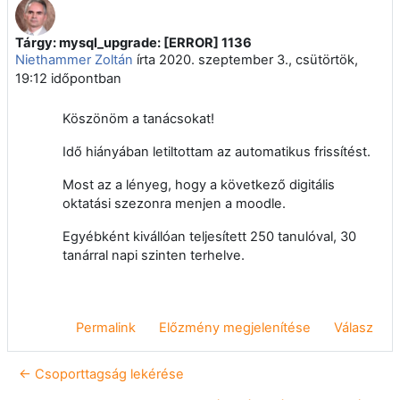
Tárgy: mysql_upgrade: [ERROR] 1136
Válaszok szám: 0
Niethammer Zoltán
írta
2020. szeptember 3., csütörtök,
19:12
időpontban
Köszönöm a tanácsokat!
Idő hiányában letiltottam az automatikus frissítést.
Most az a lényeg, hogy a következő digitális
oktatási szezonra menjen a moodle.
Egyébként kivállóan teljesített 250 tanulóval, 30
tanárral napi szinten terhelve.
Permalink
Előzmény megjelenítése
Válasz
← Csoporttagság lekérése