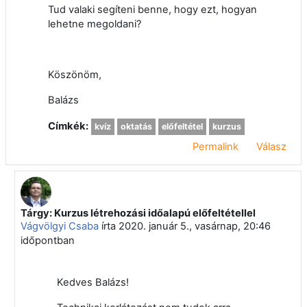
Tud valaki segíteni benne, hogy ezt, hogyan
lehetne megoldani?
Köszönöm,
Balázs
Címkék:
kvíz
oktatás
előfeltétel
kurzus
Permalink
Válasz
Tárgy: Kurzus létrehozási időalapú előfeltétellel
Válasz erre: Balázs Szedlacsek
Vágvölgyi Csaba
írta
2020. január 5., vasárnap, 20:46
időpontban
Kedves Balázs!