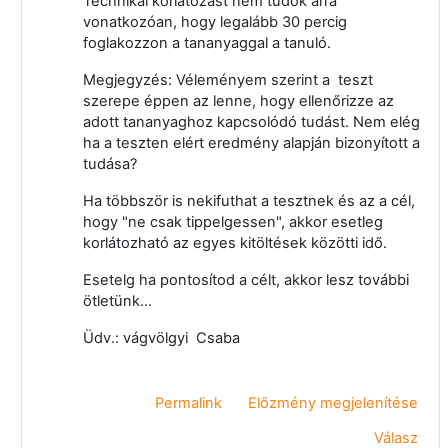
Technikai korlátozást nem tudok arra
vonatkozóan, hogy legalább 30 percig
foglakozzon a tananyaggal a tanuló.
Megjegyzés: Véleményem szerint a teszt
szerepe éppen az lenne, hogy ellenőrizze az
adott tananyaghoz kapcsolódó tudást. Nem elég
ha a teszten elért eredmény alapján bizonyított a
tudása?
Ha többször is nekifuthat a tesztnek és az a cél,
hogy "ne csak tippelgessen", akkor esetleg
korlátozható az egyes kitöltések közötti idő.
Esetelg ha pontosítod a célt, akkor lesz további
ötletünk...
Üdv.: vágvölgyi Csaba
Permalink
Előzmény megjelenítése
Válasz