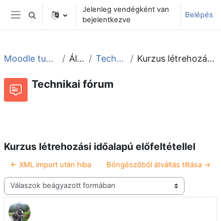
Tovább a fő tartalomhoz
Jelenleg vendégként van
Belépés
Keresési bemeneti adatok váltása
bejelentkezve
Oldalpanel
Moodle tudástár és fórum
Általános
Technikai fórum
Kurzus létrehozási időalapú előfeltétellel
Technikai fórum
Beszélgetések RSS-hírei
Fórum
Kurzus létrehozási időalapú előfeltétellel
← XML import után hiba
Böngészőből átváltás tiltása →
Megjelenítési mód