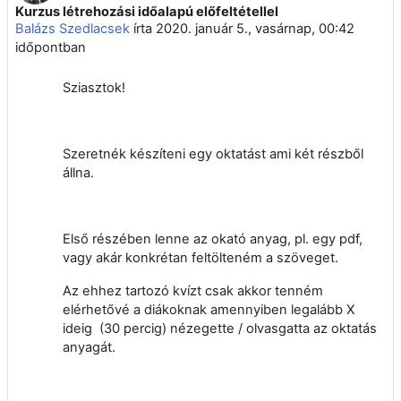
Kurzus létrehozási időalapú előfeltétellel
Válaszok szám: 2
Balázs Szedlacsek
írta
2020. január 5., vasárnap, 00:42
időpontban
Sziasztok!
Szeretnék készíteni egy oktatást ami két részből
állna.
Első részében lenne az okató anyag, pl. egy pdf,
vagy akár konkrétan feltölteném a szöveget.
Az ehhez tartozó kvízt csak akkor tenném
elérhetővé a diákoknak amennyiben legalább X
ideig (30 percig) nézegette / olvasgatta az oktatás
anyagát.