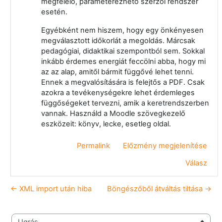
megfelelő, paraméterezhető szerzői rendszer
esetén.
Egyébként nem hiszem, hogy egy önkényesen
megválasztott időkorlát a megoldás. Márcsak
pedagógiai, didaktikai szempontból sem. Sokkal
inkább érdemes energiát feccölni abba, hogy mi
az az alap, amitől bármit függővé lehet tenni.
Ennek a megvalósítására is felejtős a PDF. Csak
azokra a tevékenységekre lehet érdemleges
függőségeket tervezni, amik a keretrendszerben
vannak. Használd a Moodle szövegkezelő
eszközeit: könyv, lecke, esetleg oldal.
Permalink
Előzmény megjelenítése
Válasz
← XML import után hiba
Böngészőből átváltás tiltása →