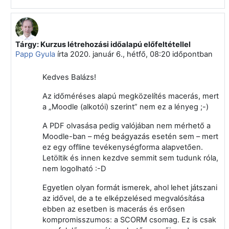
Tárgy: Kurzus létrehozási időalapú előfeltétellel
Válasz erre: Balázs Szedlacsek
Papp Gyula
írta
2020. január 6., hétfő, 08:20
időpontban
Kedves Balázs!
Az időméréses alapú megközelítés macerás, mert
a „Moodle (alkotói) szerint” nem ez a lényeg ;-)
A PDF olvasása pedig valójában nem mérhető a
Moodle-ban – még beágyazás esetén sem – mert
ez egy offline tevékenységforma alapvetően.
Letöltik és innen kezdve semmit sem tudunk róla,
nem logolható :-D
Egyetlen olyan formát ismerek, ahol lehet játszani
az idővel, de a te elképzelésed megvalósítása
ebben az esetben is macerás és erősen
kompromisszumos: a SCORM csomag. Ez is csak