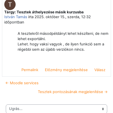
Tárgy: Tesztek áthelyezése másik kurzusba
Válaszok szám: 0
István Tamás
írta
2025. október 15., szerda, 12:32
időpontban
A tesztekről másodpéldányt lehet készíteni, de nem
lehet exportálni.
Lehet. hogy vaksi vagyok , de ilyen funkció sem a
régebbi sem az újabb verziókon nincs.
Permalink
Előzmény megjelenítése
Válasz
← Moodle services
Tesztek pontozásának megjelenítése →
Ugrás...