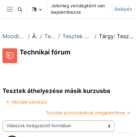
Tovább a fő tartalomhoz
Jelenleg vendégként van
Belépés
Keresési bemeneti adatok váltása
bejelentkezve
Oldalpanel
Moodle tudástár és fórum
Általános
Technikai fórum
Tesztek áthelyezése másik kurzusba
Tárgy: Tesztek áthelyezése másik kurzusba
Technikai fórum
Beszélgetések RSS-hírei
Fórum
Tesztek áthelyezése másik kurzusba
← Moodle services
Tesztek pontozásának megjelenítése →
Megjelenítési mód