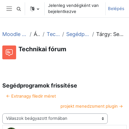
Tovább a fő tartalomhoz
Jelenleg vendégként van
Belépés
Keresési bemeneti adatok váltása
bejelentkezve
Oldalpanel
Moodle tudástár és fórum
Általános
Technikai fórum
Segédprogramok frissítése
Tárgy: Segédprogramok frissítése
Technikai fórum
Beszélgetések RSS-hírei
Fórum
Segédprogramok frissítése
← Extranagy filedir méret
projekt menedzsment plugin →
Megjelenítési mód