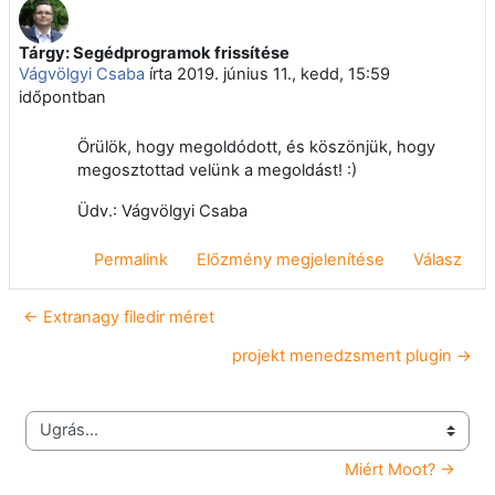
Tárgy: Segédprogramok frissítése
Válaszok szám: 0
Vágvölgyi Csaba
írta
2019. június 11., kedd, 15:59
időpontban
Örülök, hogy megoldódott, és köszönjük, hogy
megosztottad velünk a megoldást! :)
Üdv.: Vágvölgyi Csaba
Permalink
Előzmény megjelenítése
Válasz
← Extranagy filedir méret
projekt menedzsment plugin →
Ugrás...
Miért Moot? →