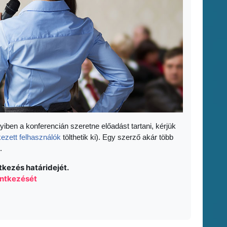
yiben a konferencián szeretne előadást tartani, kérjük
kezett felhasználók
tölthetik ki). Egy szerző akár több
.
tkezés határidejét.
lentkezését