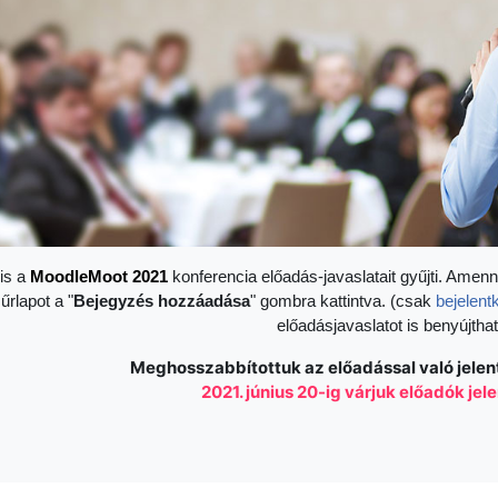
is a
Moodle
Moot 2021
konferencia előadás-javaslatait gyűjti. Amenn
 űrlapot a "
Bejegyzés hozzáadása
" gombra kattintva. (csak
bejelent
előadásjavaslatot is benyújthat
Meghosszabbítottuk az előadással való jelen
2021. június 20-ig várjuk előadók je