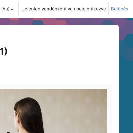
(hu)‎
Jelenleg vendégként van bejelentkezve
Belépés
i adatok váltása
1)