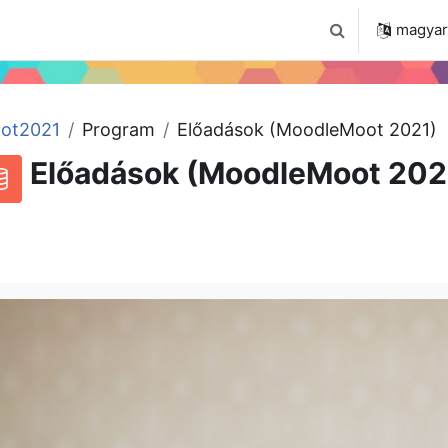
 2024
Tudástár
Regisztráció a portálon
magyar ‎
Keresési bemenet
ot2021
Program
Előadások (MoodleMoot 2021)
Előadások (MoodleMoot 202
RSS-hírek ehhez a tevékenységhez
datbázis