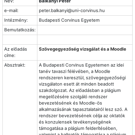
Név:
Balkányi Péter
e-mail:
peter.balkanyi@uni-corvinus.hu
Intézmény:
Budapesti Corvinus Egyetem
Bemutatkozás:
Az előadás
Szövegegyezőség vizsgálat és a Moodle
címe:
Absztrakt:
A Budapesti Corvinus Egyetemen az idei
tanév tavaszi félévében, a Moodle
rendszeren keresztül, szövegegyezőségi
vizsgálaton esett át minden beadott
szakdolgozat. Az előadásban a plágium
megelőzésére szolgáló rendszer
bevezetésének és Moodle-ös
alkalmazásának tapasztalatairól lesz szó.
A
rendszer bevezetésének célja az oktatók
és konzulensek tevékenységének
támogatása a plágium felderítésében,
valamint a hallgatók támogatása a plágium