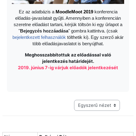
Ez az adatbázis a
Moodle
Moot 2019
konferencia
előadás-javaslatait gyűjti. Amennyiben a konferencián
szeretne előadást tartani, kérjük töltsön ki egy űrlapot a
"
Bejegyzés hozzáadása
" gombra kattintva. (csak
bejelentkezett felhasználók
tölthetik ki). Egy szerző akár
több előadásjavaslatot is benyújthat.
Meghosszabbítottuk az előadással való
jelentkezés határidejét.
2019. június 7-ig várjuk előadók jelentkezését
Harmadik szintű navigáció me