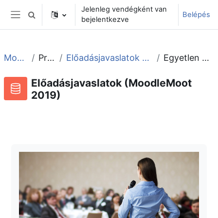
Tovább a fő tartalomhoz
Jelenleg vendégként van
Belépés
Keresési bemeneti adatok váltása
bejelentkezve
Oldalpanel
Moot2019
Program
Előadásjavaslatok (MoodleMoot 2019)
Egyetlen megtekintése
Előadásjavaslatok (MoodleMoot
2019)
Adatbázis
RSS-hírek ehhez a tevékenységhez