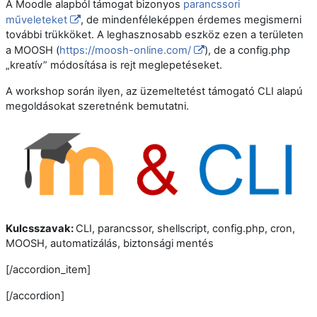
A Moodle alapból támogat bizonyos
parancssori
műveleteket
, de mindenféleképpen érdemes megismerni
további trükköket. A leghasznosabb eszköz ezen a területen
a MOOSH (
https://moosh-online.com/
), de a config.php
„kreatív” módosítása is rejt meglepetéseket.
A workshop során ilyen, az üzemeltetést támogató CLI alapú
megoldásokat szeretnénk bemutatni.
Kulcsszavak:
C
LI
, parancssor, shellscript, config.php, cron,
MOOSH, automatizálás, biztonsági mentés
[/accordion_item]
[/accordion]