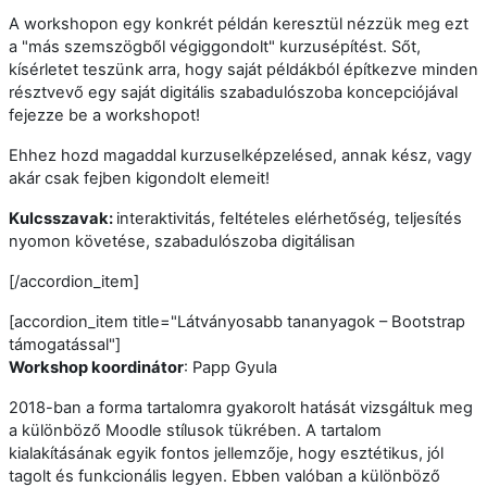
A workshopon egy konkrét példán keresztül nézzük meg ezt
a "más szemszögből végiggondolt" kurzusépítést. Sőt,
kísérletet teszünk arra, hogy saját példákból építkezve minden
résztvevő egy saját digitális szabadulószoba koncepciójával
fejezze be a workshopot!
Ehhez hozd magaddal kurzuselképzelésed, annak kész, vagy
akár csak fejben kigondolt elemeit!
Kulcsszavak:
interaktivitás, feltételes elérhetőség, teljesítés
nyomon követése, szabadulószoba digitálisan
[/accordion_item]
[accordion_item title="Látványosabb tananyagok – Bootstrap
támogatással"]
Workshop koordinátor
: Papp Gyula
2018-ban a forma tartalomra gyakorolt hatását vizsgáltuk meg
a különböző Moodle stílusok tükrében. A tartalom
kialakításának egyik fontos jellemzője, hogy esztétikus, jól
tagolt és funkcionális legyen. Ebben valóban a különböző