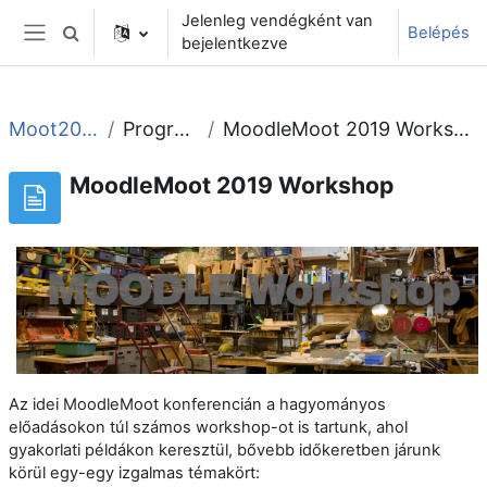
Tovább a fő tartalomhoz
Jelenleg vendégként van
Belépés
Keresési bemeneti adatok váltása
bejelentkezve
Oldalpanel
Moot2019
Program
MoodleMoot 2019 Workshop
MoodleMoot 2019 Workshop
Az idei MoodleMoot konferencián a hagyományos
előadásokon túl számos workshop-ot is tartunk, ahol
gyakorlati példákon keresztül, bővebb időkeretben járunk
körül egy-egy izgalmas témakört: