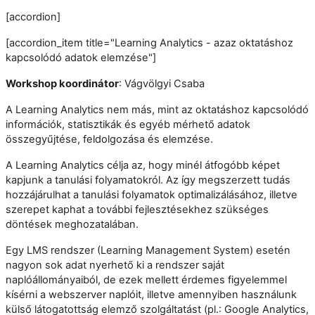
[accordion]
[accordion_item title="Learning Analytics - azaz oktatáshoz
kapcsolódó adatok elemzése"]
Workshop koordinátor
: Vágvölgyi Csaba
A Learning Analytics nem más, mint az oktatáshoz kapcsolódó
információk, statisztikák és egyéb mérhető adatok
összegyűjtése, feldolgozása és elemzése.
A Learning Analytics célja az, hogy minél átfogóbb képet
kapjunk a tanulási folyamatokról. Az így megszerzett tudás
hozzájárulhat a tanulási folyamatok optimalizálásához, illetve
szerepet kaphat a további fejlesztésekhez szükséges
döntések meghozatalában.
Egy LMS rendszer (Learning Management System) esetén
nagyon sok adat nyerhető ki a rendszer saját
naplóállományaiból, de ezek mellett érdemes figyelemmel
kísérni a webszerver naplóit, illetve amennyiben használunk
külső látogatottság elemző szolgáltatást (pl.: Google Analytics,