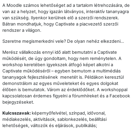
A Moodle számos lehetőséget ad a tartalom létrehozására, de
van az a helyzet, hogy igazán látványos, interaktív tananyagra
van szükség. Ilyenkor kerülnek elő a szerzői rendszerek.
Bátran mondhatjuk, hogy Captivate a piacvezető szerzői
rendszer a világon.
Szeretne megismerkedni vele? De olyan nehéz elkezdeni...
Merész vállalkozás ennyi idő alatt bemutatni a Captivate
működését, de úgy gondoltam, hogy nem reménytelen. A
workshop keretében igyekszek átfogó képet alkotni a
Captivate működéséről – egyben bemutom a multimédiás
tananyagok fejlesztésének menetét is. Példákon keresztül
demonstrálom az egyes műveleteket és egyes dolgokat
élőben is bemutatok. Várom az érdeklődőket. A workshoppal
kapcsolatosan érdemes figyelni a fórumhíreket és a Facebook
bejegyzéseket.
Kulcsszavak:
képernyőfelvétel, színpad, idővonal,
médiakezelés, aktivitások, sablonkezelés,
beállítási
lehetőségek, változók és eljárások, publikálás;