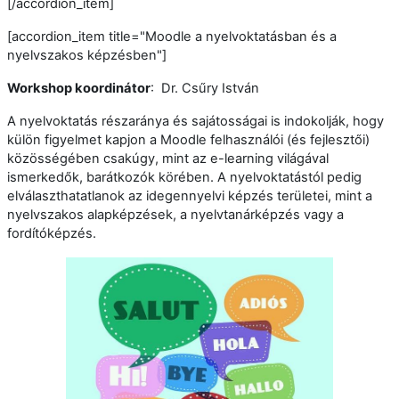
[/accordion_item]
[accordion_item title="Moodle a nyelvoktatásban és a
nyelvszakos képzésben"]
Workshop koordinátor
: Dr. Csűry István
A nyelvoktatás részaránya és sajátosságai is indokolják, hogy
külön figyelmet kapjon a Moodle felhasználói (és fejlesztői)
közösségében csakúgy, mint az e-learning világával
ismerkedők, barátkozók körében. A nyelvoktatástól pedig
elválaszthatatlanok az idegennyelvi képzés területei, mint a
nyelvszakos alapképzések, a nyelvtanárképzés vagy a
fordítóképzés.