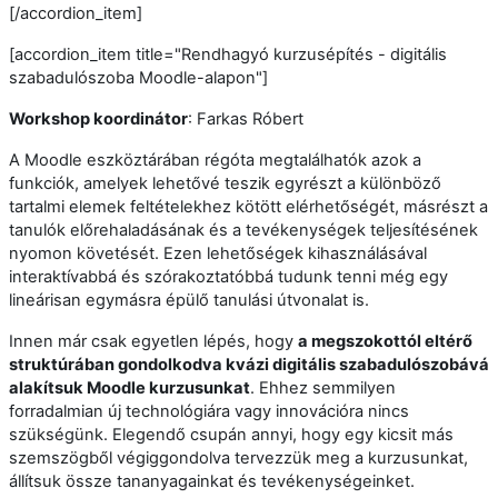
[/accordion_item]
[accordion_item title="Rendhagyó kurzusépítés - digitális
szabadulószoba Moodle-alapon"]
Workshop koordinátor
: Farkas Róbert
A Moodle eszköztárában régóta megtalálhatók azok a
funkciók, amelyek lehetővé teszik egyrészt a különböző
tartalmi elemek feltételekhez kötött elérhetőségét, másrészt a
tanulók előrehaladásának és a tevékenységek teljesítésének
nyomon követését. Ezen lehetőségek kihasználásával
interaktívabbá és szórakoztatóbbá tudunk tenni még egy
lineárisan egymásra épülő tanulási útvonalat is.
Innen már csak egyetlen lépés, hogy
a megszokottól eltérő
struktúrában gondolkodva kvázi digitális szabadulószobává
alakítsuk Moodle kurzusunkat
. Ehhez semmilyen
forradalmian új technológiára vagy innovációra nincs
szükségünk. Elegendő csupán annyi, hogy egy kicsit más
szemszögből végiggondolva tervezzük meg a kurzusunkat,
állítsuk össze tananyagainkat és tevékenységeinket.