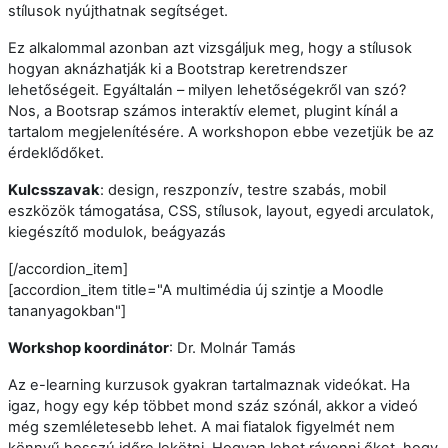
stílusok nyújthatnak segítséget.
Ez alkalommal azonban azt vizsgáljuk meg, hogy a stílusok
hogyan aknázhatják ki a Bootstrap keretrendszer
lehetőségeit. Egyáltalán – milyen lehetőségekről van szó?
Nos, a Bootsrap számos interaktív elemet, plugint kínál a
tartalom megjelenítésére. A workshopon ebbe vezetjük be az
érdeklődőket.
Kulcsszavak
: design, reszponzív, testre szabás, mobil
eszközök támogatása, CSS, stílusok, layout, egyedi arculatok,
kiegészítő modulok, beágyazás
[/accordion_item]
[accordion_item title="A multimédia új szintje a Moodle
tananyagokban"]
Workshop koordinátor
: Dr. Molnár Tamás
Az e-learning kurzusok gyakran tartalmaznak videókat. Ha
igaz, hogy egy kép többet mond száz szónál, akkor a videó
még szemléletesebb lehet. A mai fiatalok figyelmét nem