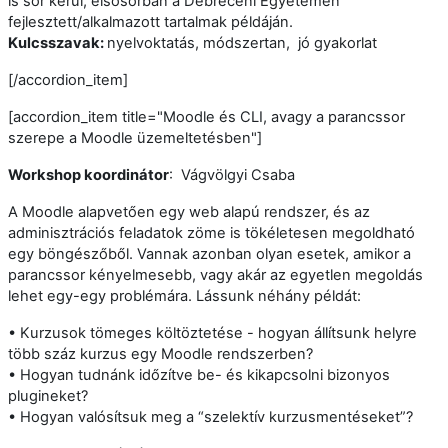
is sor kerül, elsősorban a Debreceni Egyetemen
fejlesztett/alkalmazott tartalmak példáján.
Kulcsszavak:
nyelvoktatás, módszertan, jó gyakorlat
[/accordion_item]
[accordion_item title="Moodle és CLI, avagy a parancssor
szerepe a Moodle üzemeltetésben"]
Workshop koordinátor
: Vágvölgyi Csaba
A Moodle alapvetően egy web alapú rendszer, és az
adminisztrációs feladatok zöme is tökéletesen megoldható
egy böngészőből. Vannak azonban olyan esetek, amikor a
parancssor kényelmesebb, vagy akár az egyetlen megoldás
lehet egy-egy problémára. Lássunk néhány példát:
• Kurzusok tömeges költöztetése - hogyan állítsunk helyre
több száz kurzus egy Moodle rendszerben?
• Hogyan tudnánk időzítve be- és kikapcsolni bizonyos
plugineket?
• Hogyan valósítsuk meg a “szelektív kurzusmentéseket”?