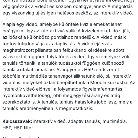
könnyű hosszú időre lekötni. Hogyan lehet rávenni őket, hogy
végignézzék a videót és közben odafigyeljenek? A megoldás
egy viszonylag új és igen hatásos eszköz, az interaktív videó.
Alapja egy videó, amelybe különféle kvíz elemeket lehet
beágyazni, így az interaktívvá válik. A kvízelemeket időzítjük,
az időskála különböző pontjaihoz rendeljük. A videó másik
fontos tulajdonsága az adaptivitás. A videólejátszás
meghatározott pillanataiban felbukkanó kérdésekre adott
válaszoktól függően folytatódik a videó. Igy személyre szóló
tanulás történik, a tanulók tudásuktól függően különböző
tanulási utakat járnak be. Az ingyenes H5P rendszerrel
többféle multimédiás tananyagot állíthatunk elő, pl. interaktív
videót is, melyeket aztán beépíthetünk a Moodle kurzusba. Az
interaktív videó előnyei: a folyamatos figyelemfenntartás,
nyomonkövethetőség, jobb megjegyzési arány és még
szórakoztató is. A tanulás, tanítás hatásfoka jobb lesz, mely a
tanulók eredményeiben is megmutatkozik.
Kulcsszavak:
interaktív videó, adaptív tanulás, multimédia,
H5P, H5P filter