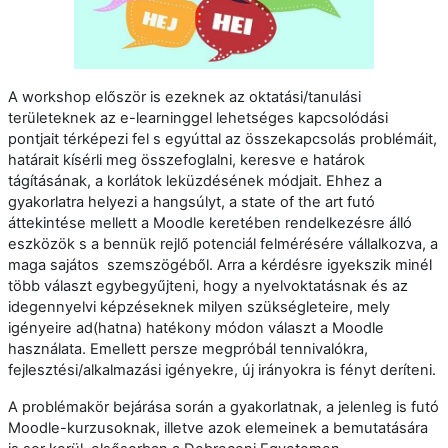
A workshop először is ezeknek az oktatási/tanulási
területeknek az e-learninggel lehetséges kapcsolódási
pontjait térképezi fel s egyúttal az összekapcsolás problémáit,
határait kísérli meg összefoglalni, keresve e határok
tágításának, a korlátok leküzdésének módjait. Ehhez a
gyakorlatra helyezi a hangsúlyt, a state of the art futó
áttekintése mellett a Moodle keretében rendelkezésre álló
eszközök s a bennük rejlő potenciál felmérésére vállalkozva, a
maga sajátos szemszögéből. Arra a kérdésre igyekszik minél
több választ egybegyűjteni, hogy a nyelvoktatásnak és az
idegennyelvi képzéseknek milyen szükségleteire, mely
igényeire ad(hatna) hatékony módon választ a Moodle
használata. Emellett persze megpróbál tennivalókra,
fejlesztési/alkalmazási igényekre, új irányokra is fényt deríteni.
A problémakör bejárása során a gyakorlatnak, a jelenleg is futó
Moodle-kurzusoknak, illetve azok elemeinek a bemutatására