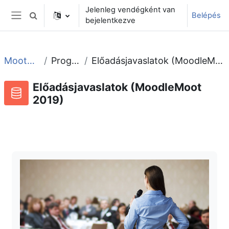
Tovább a fő tartalomhoz
Jelenleg vendégként van
Belépés
Keresési bemeneti adatok váltása
bejelentkezve
Oldalpanel
Moot2019
Program
Előadásjavaslatok (MoodleMoot 2019)
Előadásjavaslatok (MoodleMoot
2019)
Adatbázis
RSS-hírek ehhez a tevékenységhez