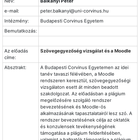
Név:
Balkányi Péter
e-mail:
peter.balkanyi@uni-corvinus.hu
Intézmény:
Budapesti Corvinus Egyetem
Bemutatkozás:
Az előadás
Szövegegyezőség vizsgálat és a Moodle
címe:
Absztrakt:
A Budapesti Corvinus Egyetemen az idei
tanév tavaszi félévében, a Moodle
rendszeren keresztül, szövegegyezőségi
vizsgálaton esett át minden beadott
szakdolgozat. Az előadásban a plágium
megelőzésére szolgáló rendszer
bevezetésének és Moodle-ös
alkalmazásának tapasztalatairól lesz szó.
A
rendszer bevezetésének célja az oktatók
és konzulensek tevékenységének
támogatása a plágium felderítésében,
valamint a hallgatók támogatása a plágium