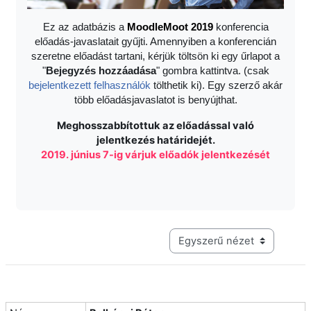
Ez az adatbázis a
Moodle
Moot 2019
konferencia
előadás-javaslatait gyűjti. Amennyiben a konferencián
szeretne előadást tartani, kérjük töltsön ki egy űrlapot a
"
Bejegyzés hozzáadása
" gombra kattintva. (csak
bejelentkezett felhasználók
tölthetik ki). Egy szerző akár
több előadásjavaslatot is benyújthat.
Meghosszabbítottuk az előadással való
jelentkezés határidejét.
2019. június 7-ig várjuk előadók jelentkezését
Harmadik szintű navigáció me