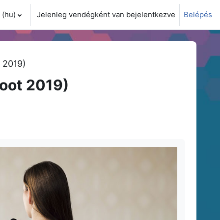
(hu)‎
Jelenleg vendégként van bejelentkezve
Belépés
i adatok váltása
 2019)
oot 2019)