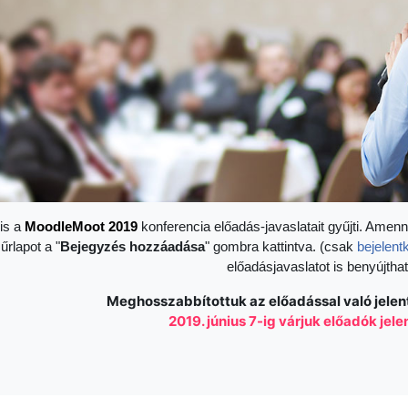
is a
Moodle
Moot 2019
konferencia előadás-javaslatait gyűjti. Amenn
 űrlapot a "
Bejegyzés hozzáadása
" gombra kattintva. (csak
bejelent
előadásjavaslatot is benyújthat
Meghosszabbítottuk az előadással való jelen
2019. június 7-ig várjuk előadók jel