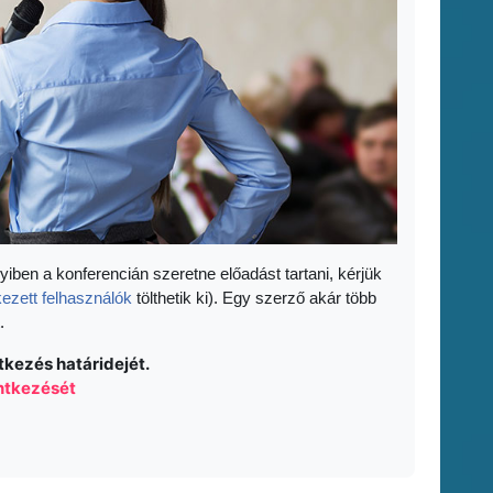
yiben a konferencián szeretne előadást tartani, kérjük
kezett felhasználók
tölthetik ki). Egy szerző akár több
.
tkezés határidejét.
entkezését