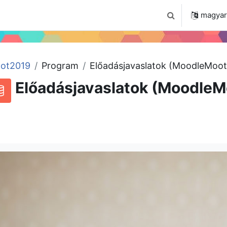
 2024
Tudástár
Regisztráció a portálon
magyar ‎
Keresési bemenet
ot2019
Program
Előadásjavaslatok (MoodleMoot
Előadásjavaslatok (MoodleM
RSS-hírek ehhez a tevékenységhez
datbázis