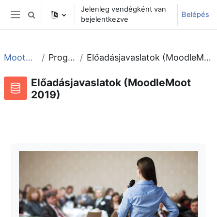
Tovább a fő tartalomhoz
Jelenleg vendégként van
Belépés
Keresési bemeneti adatok váltása
bejelentkezve
Oldalpanel
Moot2019
Program
Előadásjavaslatok (MoodleMoot 2019)
Előadásjavaslatok (MoodleMoot
2019)
Adatbázis
RSS-hírek ehhez a tevékenységhez