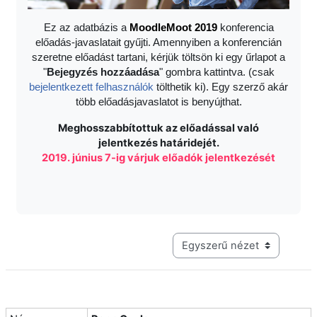
Ez az adatbázis a
Moodle
Moot 2019
konferencia
előadás-javaslatait gyűjti. Amennyiben a konferencián
szeretne előadást tartani, kérjük töltsön ki egy űrlapot a
"
Bejegyzés hozzáadása
" gombra kattintva. (csak
bejelentkezett felhasználók
tölthetik ki). Egy szerző akár
több előadásjavaslatot is benyújthat.
Meghosszabbítottuk az előadással való
jelentkezés határidejét.
2019. június 7-ig várjuk előadók jelentkezését
Harmadik szintű navigáció me