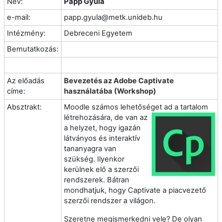
Név:
Papp Gyula
e-mail:
papp.gyula@metk.unideb.hu
Intézmény:
Debreceni Egyetem
Bemutatkozás:
Az előadás
Bevezetés az Adobe Captivate
címe:
használatába (Workshop)
Absztrakt:
Moodle számos lehetőséget ad a tartalom
létrehozására, de van a
z
a helyzet, hogy igazán
látványos és interaktív
tananyagra van
szükség. Ilyenkor
kerülnek elő a szerzői
rendszerek. Bátran
mondhatjuk, hogy Captivate a piacvezető
szerzői rendszer a világon.
Szeretne megismerkedni vele? De olyan