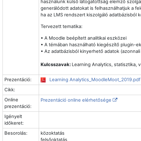
használunk külső látogatottság elemző szolgálta
generálódott adatokat is felhasználhatjuk a f
ha az LMS rendszert kiszolgáló adatbázisból kö
Tervezett tematika:
• A Moodle beépített analitikai eszközei
• A témában használható kiegészítő plugin-e
• Az adatbázisból kinyerhető adatok (azonnali
Kulcsszavak:
Learning Analytics, statisztika, 
Prezentáció:
Learning Analytics_MoodleMoot_2019.pdf
Cikk:
Online
Prezentáció online elérhetősége
prezentáció:
Igényelt
időkeret:
Besorolás:
közoktatás
felsőoktatás