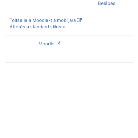
Jelenleg vendégként van bejelentkezve (
Belépés
)
Töltse le a Moodle-t a mobiljára
Áttérés a standard stílusra
Szolgáltatja a
Moodle