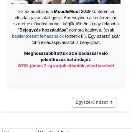
Ez az adatbázis a
Moodle
Moot 2019
konferencia
előadás-javaslatait gyűjti. Amennyiben a konferencián
szeretne előadást tartani, kérjük töltsön ki egy űrlapot a
"
Bejegyzés hozzáadása
" gombra kattintva. (csak
bejelentkezett felhasználók
tölthetik ki). Egy szerző akár
több előadásjavaslatot is benyújthat.
Meghosszabbítottuk az előadással való
jelentkezés határidejét.
2019. június 7-ig várjuk előadók jelentkezését
Harmadik szintű navigáció me