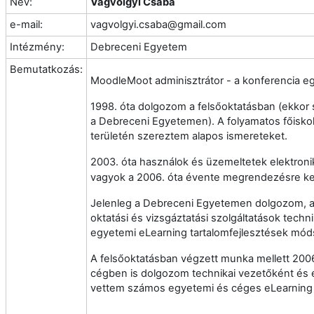
Név:
Vágvölgyi Csaba
e-mail:
vagvolgyi.csaba@gmail.com
Intézmény:
Debreceni Egyetem
Bemutatkozás:
MoodleMoot adminisztrátor - a konferencia eg
1998. óta dolgozom a felsőoktatásban (ekko
a Debreceni Egyetemen). A folyamatos főiskol
területén szereztem alapos ismereteket.
2003. óta használok és üzemeltetek elektroni
vagyok a 2006. óta évente megrendezésre k
Jelenleg a Debreceni Egyetemen dolgozom, ah
oktatási és vizsgáztatási szolgáltatások techn
egyetemi eLearning tartalomfejlesztések móds
A felsőoktatásban végzett munka mellett 20
cégben is dolgozom technikai vezetőként és 
vettem számos egyetemi és céges eLearning 