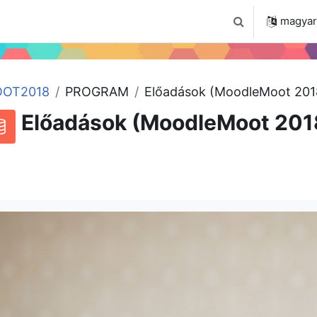
 2024
Tudástár
Regisztráció a portálon
magyar ‎
Keresési bemenet
OT2018
PROGRAM
Előadások (MoodleMoot 201
Előadások (MoodleMoot 201
RSS-hírek ehhez a tevékenységhez
datbázis