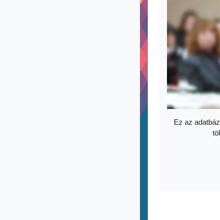
Ez az adatbáz
tö