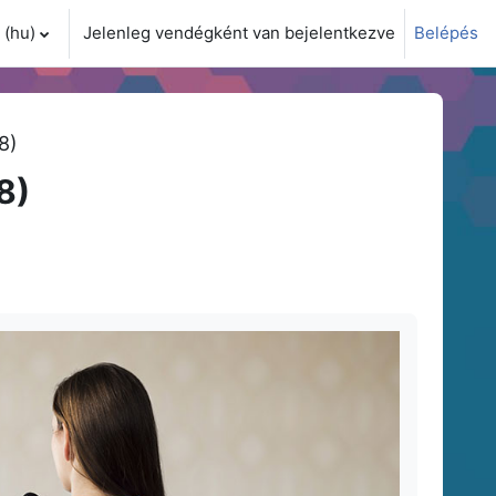
(hu)‎
Jelenleg vendégként van bejelentkezve
Belépés
i adatok váltása
8)
8)