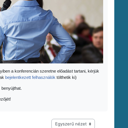
yiben a konferencián szeretne előadást tartani, kérjük
sak
bejelentkezett felhasználók
tölthetik ki)
 benyújthat.
zőjét!
Harmadik szintű navigáció megtekintési módja