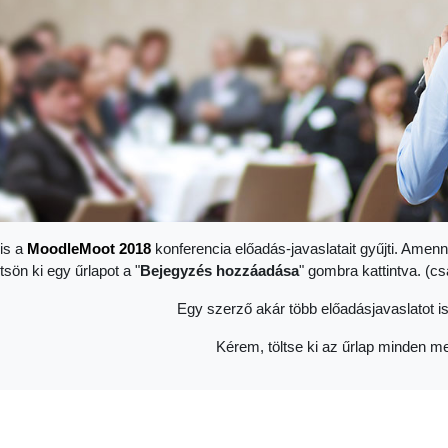
is a
Moodle
Moot 2018
konferencia előadás-javaslatait gyűjti. Amenn
ltsön ki egy űrlapot a "
Bejegyzés hozzáadása
" gombra kattintva. (c
Egy szerző akár több előadásjavaslatot is
Kérem, töltse ki az űrlap minden me