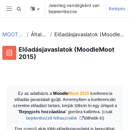
Tovább a fő tartalomhoz
Jelenleg vendégként van
Belépés
Keresési bemeneti adatok váltása
bejelentkezve
Oldalpanel
MOOT2015
Általános
Előadásjavaslatok (MoodleMoot 2015)
Előadásjavaslatok (MoodleMoot
2015)
Adatbázis
RSS-hírek ehhez a tevékenységhez
Ez az adatbázis a
Moodle
Moot 2015
konferencia
előadás-javaslatait gyűjti. Amennyiben a konferencián
szeretne előadást tartani, kérjük töltsön ki egy űrlapot a
"
Bejegyzés hozzáadása
" gombra kattintva. (csak
bejelentkezett felhasználók
tölthetik ki)
Egy szerző akár több előadásjavaslatot is benyújthat.