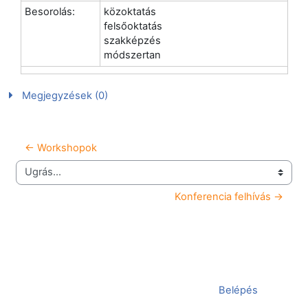
Besorolás:
közoktatás
felsőoktatás
szakképzés
módszertan
Megjegyzések (0)
← Workshopok
Ugrás...
Konferencia felhívás →
Jelenleg vendégként van bejelentkezve (
Belépés
)