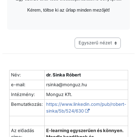
Kérem, töltse ki az űrlap minden mezőjét!
Harmadik szintű navigáció me
Név:
dr. Sinka Róbert
e-mail:
rsinka@monguz.hu
Intézmény:
Monguz Kft.
Bemutatkozás:
https://www.linkedin.com/pub/robert-
sinka/5b/524/630
Az előadás
E-learning egyszerűen és könnyen.
címe:
Moodle kezdőknek és