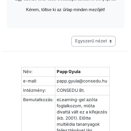
Kérem, töltse ki az űrlap minden mezőjét!
Harmadik szintű navigáció me
Név:
Papp Gyula
e-mail:
papp.gyula@consedu.hu
Intézmény:
CONSEDU Bt.
Bemutatkozás:
eLearning-gel azóta
foglalkozom, mióta
divattá vált ez a kifejezés
(kb. 2001). Előtte
multiédia tananyagok
fejlesztésével (és