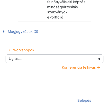
felnőtt/vállalalti képzés
minőségbiztosítás
szabványok
ePortfólió
Megjegyzések (0)
← Workshopok
Ugrás...
Konferencia felhívás →
Jelenleg vendégként van bejelentkezve (
Belépés
)