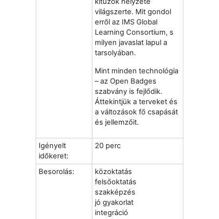
kitűzők helyzete
világszerte. Mit gondol
erről az IMS Global
Learning Consortium, s
milyen javaslat lapul a
tarsolyában.
Mint minden technológia
– az Open Badges
szabvány is fejlődik.
Áttekintjük a terveket és
a változások fő csapását
és jellemzőit.
Igényelt
20 perc
időkeret:
Besorolás:
közoktatás
felsőoktatás
szakképzés
jó gyakorlat
integráció