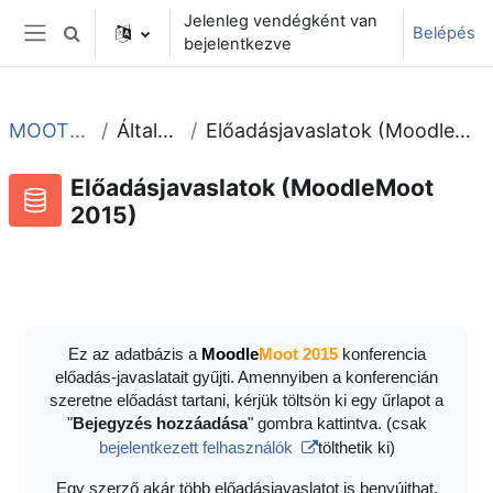
Tovább a fő tartalomhoz
Jelenleg vendégként van
Belépés
Keresési bemeneti adatok váltása
bejelentkezve
Oldalpanel
MOOT2015
Általános
Előadásjavaslatok (MoodleMoot 2015)
Előadásjavaslatok (MoodleMoot
2015)
Adatbázis
RSS-hírek ehhez a tevékenységhez
Ez az adatbázis a
Moodle
Moot 2015
konferencia
előadás-javaslatait gyűjti. Amennyiben a konferencián
szeretne előadást tartani, kérjük töltsön ki egy űrlapot a
"
Bejegyzés hozzáadása
" gombra kattintva. (csak
bejelentkezett felhasználók
tölthetik ki)
Egy szerző akár több előadásjavaslatot is benyújthat.