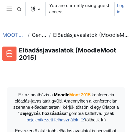
Skip to main content
You are currently using guest
Log
Toggle search input
access
in
Side panel
MOOT2015
General
Előadásjavaslatok (MoodleMoot 2015)
Előadásjavaslatok (MoodleMoot
2015)
RSS feed for this activity
Database
Ez az adatbázis a
Moodle
Moot 2015
konferencia
előadás-javaslatait gyűjti. Amennyiben a konferencián
szeretne előadást tartani, kérjük töltsön ki egy űrlapot a
"
Bejegyzés hozzáadása
" gombra kattintva. (csak
bejelentkezett felhasználók
tölthetik ki)
Egy szerző akár több előadásjavaslatot is benyújthat.