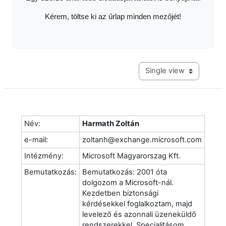
Kérem, töltse ki az űrlap minden mezőjét!
View mode tertiary navig
Név:
Harmath Zoltán
e-mail:
zoltanh@exchange.microsoft.com
Intézmény:
Microsoft Magyarorszag Kft.
Bemutatkozás:
Bemutatkozás: 2001 óta
dolgozom a Microsoft-nál.
Kezdetben biztonsági
kérdésekkel foglalkoztam, majd
levelező és azonnali üzeneküldő
rendszerekkel. Specialitásom