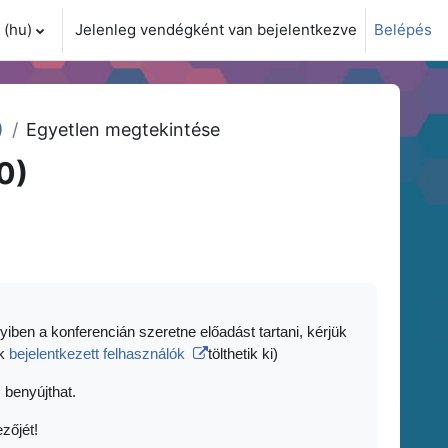
(hu)‎
Jelenleg vendégként van bejelentkezve
Belépés
i adatok váltása
)
Egyetlen megtekintése
0)
yiben a konferencián szeretne előadást tartani, kérjük
ak
bejelentkezett felhasználók
tölthetik ki)
 benyújthat.
zőjét!