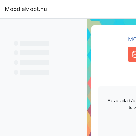
Tovább a fő tartalomhoz
MoodleMoot.hu
Kezdőoldal
Program
MoodleMoot
MO
A
Ez az adatbáz
tölt