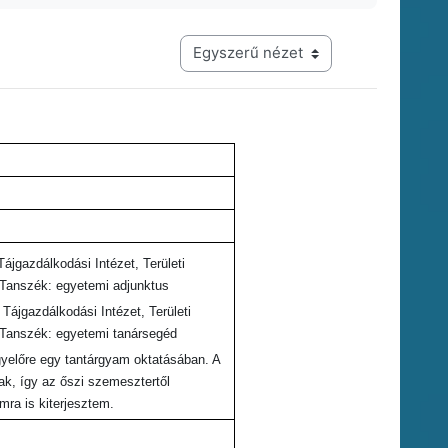
Harmadik szintű navigáció megtekintési módja
jgazdálkodási Intézet, Területi
i Tanszék: egyetemi adjunktus
ájgazdálkodási Intézet, Területi
i Tanszék: egyetemi tanársegéd
egyelőre egy tantárgyam oktatásában. A
ak, így az őszi szemesztertől
mra is kiterjesztem.