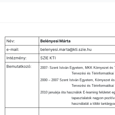
Név:
Belényesi Márta
e-mail:
belenyesi.marta@kti.szie.hu
Intézmény:
SZIE KTI
Bemutatkozó:
2007-
Szent István Egyetem, MKK Környezet és Tá
Tervezési és Térinformatika
2000 – 2007
Szent István Egyetem, Környezet és T
Tervezési és Térinformatika
2010 januárja óta használok E-learning felületet 
tapasztalatok nagyon pozitív
használatát a többi tantárgya