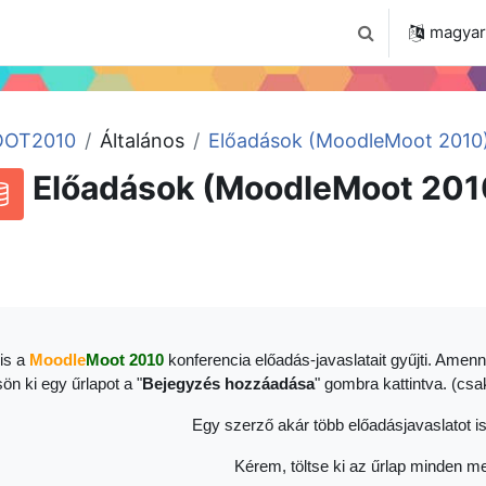
 2024
Tudástár
Regisztráció a portálon
magyar ‎
Keresési bemenet
OT2010
Általános
Előadások (MoodleMoot 2010
Előadások (MoodleMoot 201
RSS-hírek ehhez a tevékenységhez
datbázis
is a
Moodle
Moot 2010
konferencia előadás-javaslatait gyűjti. Amenn
sön ki egy űrlapot a "
Bejegyzés hozzáadása
" gombra kattintva. (cs
Egy szerző akár több előadásjavaslatot is
Kérem, töltse ki az űrlap minden me